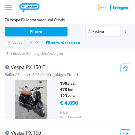
Einloggen
70 Vespa PX Motorräder und Quads
Filtern
Vespa
PX
Filter zurücksetzen
Infos zur Reihung der Anzeigen
Vespa PX 150 E
Roller / Scooter, 8 PS (6 kW), gültiges Pickerl
1983
EZ
473
km
123
ccm
€ 4.090
Privat
8200 Gleisdorf
Vespa PX 150