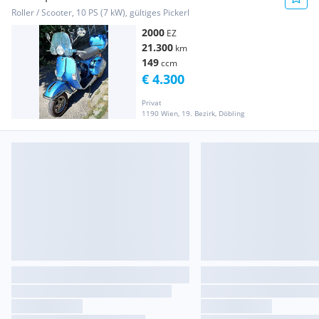
Roller / Scooter, 10 PS (7 kW), gültiges Pickerl
2000
EZ
21.300
km
149
ccm
€ 4.300
Privat
1190 Wien, 19. Bezirk, Döbling