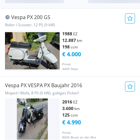
Vespa PX 200 GS
Roller / Scooter, 12 PS (9 kW)
1988
EZ
12.887
km
198
ccm
€ 4.000
Privat
4400 Steyr
Vespa PX VESPA PX Baujahr 2016
Moped / Mofa, 8 PS (6 kW), gültiges Pickerl
2016
EZ
3.600
km
125
ccm
€ 4.990
Privat
8600 Bruck an der Mur