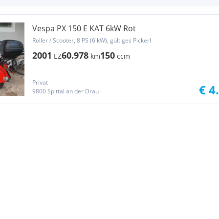
Vespa PX 150 E KAT 6kW Rot
Roller / Scooter, 8 PS (6 kW), gültiges Pickerl
2001
60.978
150
EZ
km
ccm
Privat
€ 4
9800 Spittal an der Drau