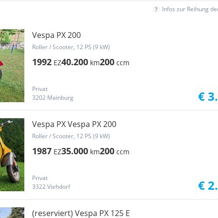
Infos zur Reihung d
Vespa PX 200
Roller / Scooter, 12 PS (9 kW)
1992
40.200
200
EZ
km
ccm
Privat
€ 3
3202 Mainburg
Vespa PX Vespa PX 200
Roller / Scooter, 12 PS (9 kW)
1987
35.000
200
EZ
km
ccm
Privat
€ 2
3322 Viehdorf
(reserviert) Vespa PX 125 E