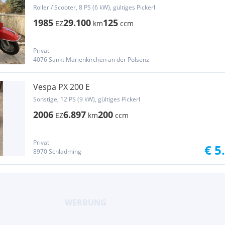
Roller / Scooter, 8 PS (6 kW), gültiges Pickerl
1985
29.100
125
EZ
km
ccm
Privat
4076 Sankt Marienkirchen an der Polsenz
Vespa PX 200 E
Sonstige, 12 PS (9 kW), gültiges Pickerl
2006
6.897
200
EZ
km
ccm
Privat
€ 5
8970 Schladming