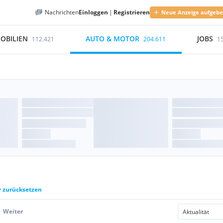
Nachrichten
Einloggen
|
Registrieren
Neue Anzeige aufgeb
OBILIEN
AUTO & MOTOR
JOBS
112.421
204.611
1
r zurücksetzen
Weiter