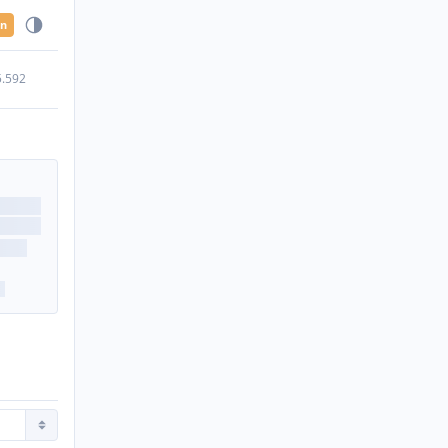
en
5.592