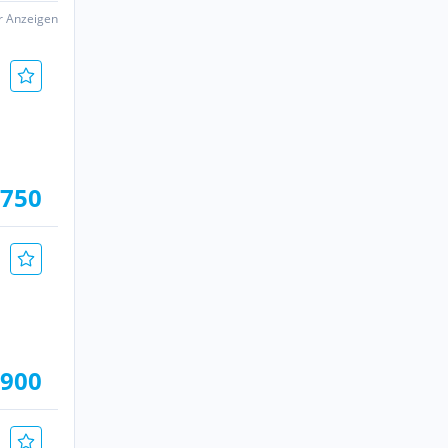
er Anzeigen
.750
.900