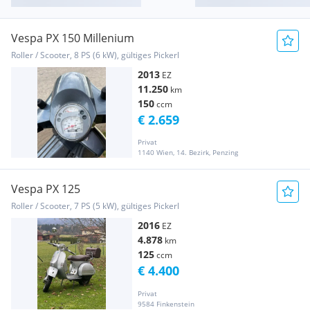
Vespa PX 150 Millenium
Roller / Scooter, 8 PS (6 kW), gültiges Pickerl
2013
EZ
11.250
km
150
ccm
€ 2.659
Privat
1140 Wien, 14. Bezirk, Penzing
Vespa PX 125
Roller / Scooter, 7 PS (5 kW), gültiges Pickerl
2016
EZ
4.878
km
125
ccm
€ 4.400
Privat
9584 Finkenstein