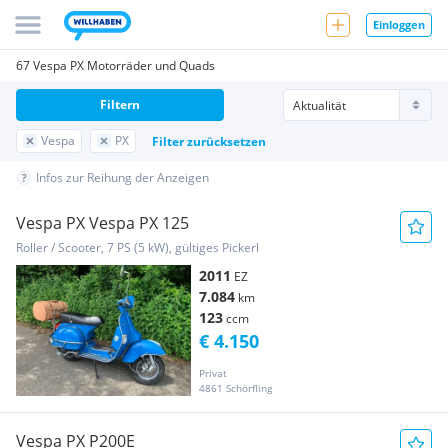
Einloggen
67 Vespa PX Motorräder und Quads
Filtern
Vespa
PX
Filter zurücksetzen
Infos zur Reihung der Anzeigen
Vespa PX Vespa PX 125
Roller / Scooter, 7 PS (5 kW), gültiges Pickerl
2011
EZ
7.084
km
123
ccm
€ 4.150
Privat
4861 Schörfling
Vespa PX P200E