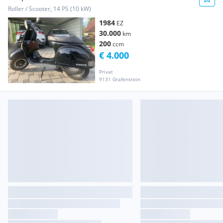
Roller / Scooter, 14 PS (10 kW)
1984
EZ
30.000
km
200
ccm
€ 4.000
Privat
9131 Grafenstein