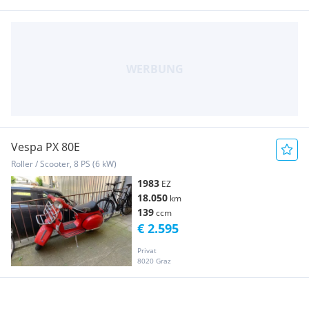
Vespa PX 80E
Roller / Scooter, 8 PS (6 kW)
1983
EZ
18.050
km
139
ccm
€ 2.595
Privat
8020 Graz