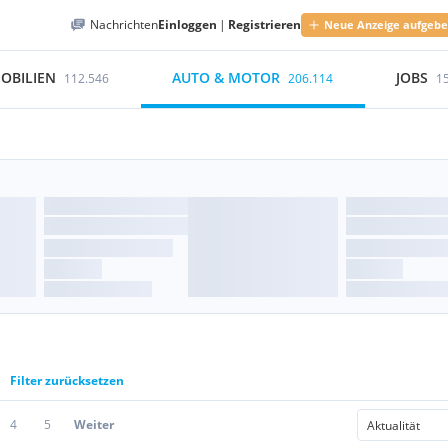
Nachrichten
Einloggen
|
Registrieren
Neue Anzeige aufgeb
OBILIEN
AUTO & MOTOR
JOBS
112.546
206.114
1
Filter zurücksetzen
4
5
Weiter