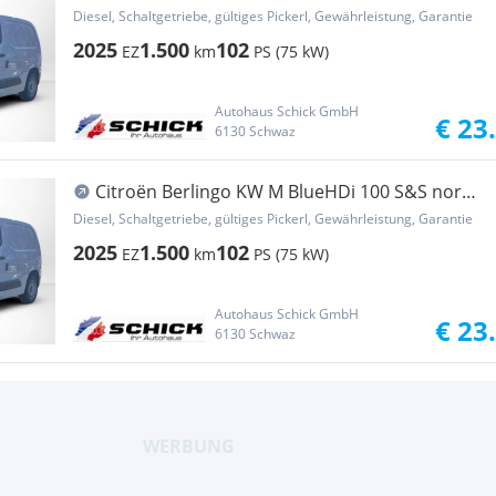
Nutzl. Transporter / Kastenwagen
Diesel, Schaltgetriebe, gültiges Pickerl, Gewährleistung, Garantie
2025
1.500
102
EZ
km
PS (75 kW)
Autohaus Schick GmbH
€ 23
6130 Schwaz
Citroën Berlingo KW M BlueHDi 100 S&S norm.
Nutzl. Transporter / Kastenwagen
Diesel, Schaltgetriebe, gültiges Pickerl, Gewährleistung, Garantie
2025
1.500
102
EZ
km
PS (75 kW)
Autohaus Schick GmbH
€ 23
6130 Schwaz