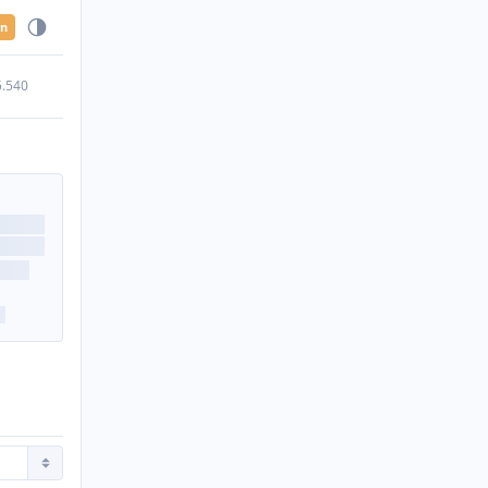
en
5.540