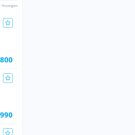
er Anzeigen
.800
.990