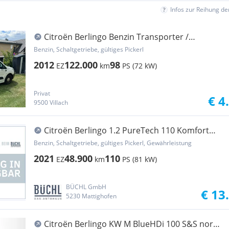
Infos zur Reihung d
Citroën Berlingo Benzin Transporter /
Kastenwagen
Benzin, Schaltgetriebe, gültiges Pickerl
2012
122.000
98
EZ
km
PS (72 kW)
Privat
€ 4
9500 Villach
Citroën Berlingo 1.2 PureTech 110 Komfort
Plus M (EURO 6d) Transporter / Kastenwagen
Benzin, Schaltgetriebe, gültiges Pickerl, Gewährleistung
2021
48.900
110
EZ
km
PS (81 kW)
BÜCHL GmbH
€ 13
5230 Mattighofen
Citroën Berlingo KW M BlueHDi 100 S&S norm.