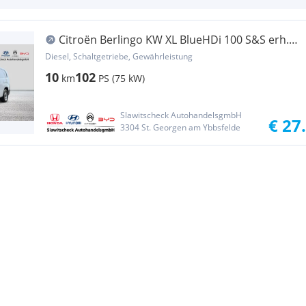
Citroën Berlingo KW XL BlueHDi 100 S&S erh.
Nutzl. Transporter / Kastenwagen
Diesel, Schaltgetriebe, Gewährleistung
10
102
km
PS (75 kW)
Slawitscheck AutohandelsgmbH
€ 27
3304 St. Georgen am Ybbsfelde