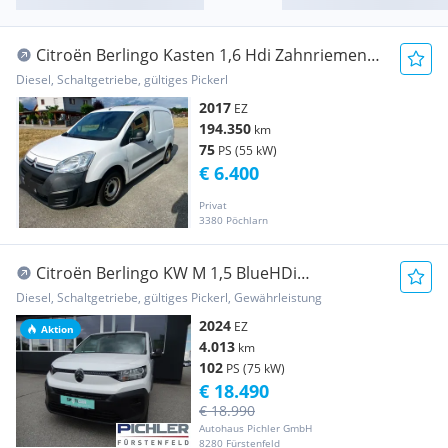
Citroën Berlingo Kasten 1,6 Hdi Zahnriemen
neu gemacht Transporter / Kastenwagen
Diesel, Schaltgetriebe, gültiges Pickerl
2017
EZ
194.350
km
75
PS (55 kW)
€ 6.400
Privat
3380 Pöchlarn
Citroën Berlingo KW M 1,5 BlueHDi
Transporter / Kastenwagen
Diesel, Schaltgetriebe, gültiges Pickerl, Gewährleistung
2024
EZ
Aktion
4.013
km
102
PS (75 kW)
€ 18.490
€ 18.990
Autohaus Pichler GmbH
8280 Fürstenfeld