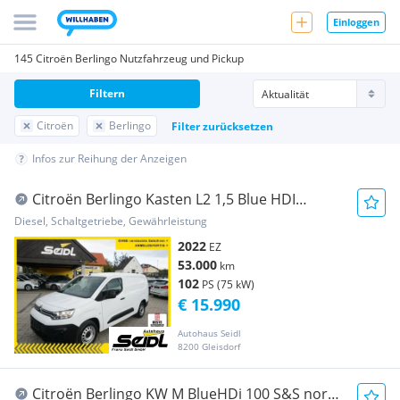
Einloggen
145 Citroën Berlingo Nutzfahrzeug und Pickup
Filtern
Citroën
Berlingo
Filter zurücksetzen
Infos zur Reihung der Anzeigen
Citroën Berlingo Kasten L2 1,5 Blue HDI
*2022er+KLIMA* Transporter / Kastenwagen
Diesel, Schaltgetriebe, Gewährleistung
2022
EZ
53.000
km
102
PS (75 kW)
€ 15.990
Autohaus Seidl
8200 Gleisdorf
Citroën Berlingo KW M BlueHDi 100 S&S norm.