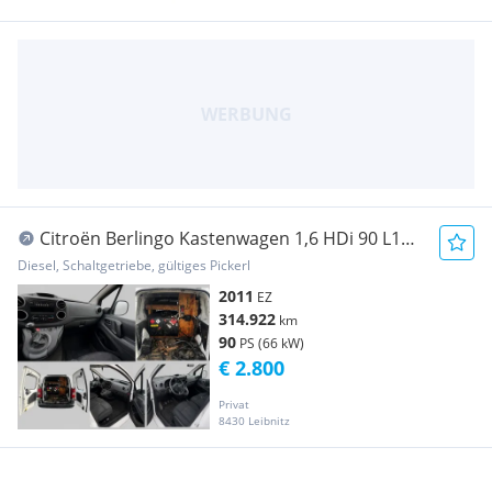
Citroën Berlingo Kastenwagen 1,6 HDi 90 L1
Standard Transporter / Kastenwagen
Diesel, Schaltgetriebe, gültiges Pickerl
2011
EZ
314.922
km
90
PS (66 kW)
€ 2.800
Privat
8430 Leibnitz