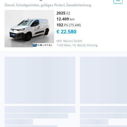
Nutzl. Transporter / Kastenwagen
Diesel, Schaltgetriebe, gültiges Pickerl, Gewährleistung
2025
EZ
12.409
km
102
PS (75 kW)
€ 22.580
MVC Motors GmbH
1140 Wien, 14. Bezirk, Penzing