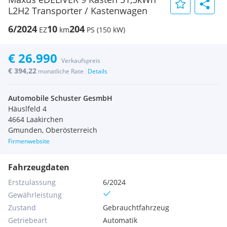
L2H2 Transporter / Kastenwagen
6/2024
10
204
EZ
km
PS (150 kW)
€ 26.990
Verkaufspreis
€ 394,22
|
monatliche Rate
Details
Automobile Schuster GesmbH
Häuslfeld 4
4664 Laakirchen
Gmunden, Oberösterreich
Firmenwebsite
Fahrzeugdaten
Erstzulassung
6/2024
Gewährleistung
Zustand
Gebrauchtfahrzeug
Getriebeart
Automatik