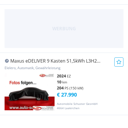
Maxus eDELIVER 9 Kasten 51,5kWh L3H2
Transporter / Kastenwagen
Elektro, Automatik, Gewährleistung
2024
EZ
10
km
204
PS (150 kW)
€ 27.990
Automobile Schuster GesmbH
4664 Laakirchen