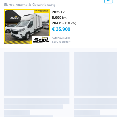
*2025er+KÜHLKOFFER* Transporter /
Elektro, Automatik, Gewährleistung
Kastenwagen
2025
EZ
5.000
km
204
PS (150 kW)
€ 35.900
Autohaus Seidl
8200 Gleisdorf