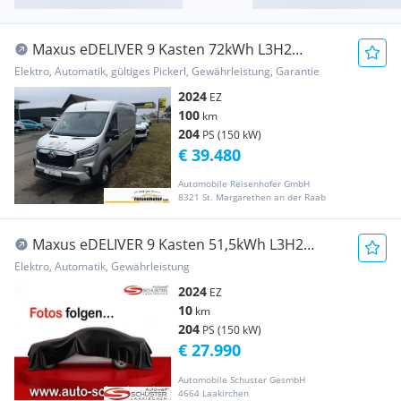
Maxus eDELIVER 9 Kasten 72kWh L3H2
Transporter / Kastenwagen
Elektro, Automatik, gültiges Pickerl, Gewährleistung, Garantie
2024
EZ
100
km
204
PS (150 kW)
€ 39.480
Automobile Reisenhofer GmbH
8321 St. Margarethen an der Raab
Maxus eDELIVER 9 Kasten 51,5kWh L3H2
Transporter / Kastenwagen
Elektro, Automatik, Gewährleistung
2024
EZ
10
km
204
PS (150 kW)
€ 27.990
Automobile Schuster GesmbH
4664 Laakirchen