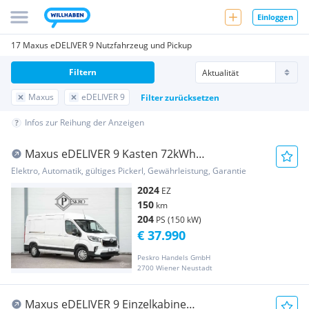
Einloggen
17 Maxus eDELIVER 9 Nutzfahrzeug und Pickup
Filtern
Maxus
eDELIVER 9
Filter zurücksetzen
Infos zur Reihung der Anzeigen
Maxus eDELIVER 9 Kasten 72kWh
L2/3H2*PDC*KAMERA*SITZH... Transporter /
Elektro, Automatik, gültiges Pickerl, Gewährleistung, Garantie
Kastenwagen
2024
EZ
150
km
204
PS (150 kW)
€ 37.990
Peskro Handels GmbH
2700 Wiener Neustadt
Maxus eDELIVER 9 Einzelkabine