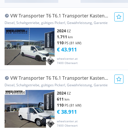
VW Transporter T6 T6.1 Transporter Kasten
2.0 TDI * GEWINDEFAHRWE... Transporter /
Diesel, Schaltgetriebe, gültiges Pickerl, Gewährleistung, Garantie
Kastenwagen
2024
EZ
1.711
km
110
PS (81 kW)
€ 43.911
wheelcenter.at
7400 Oberwart
VW Transporter T6 T6.1 Transporter Kasten
2.0 TDI * TEMPOMAT * EI... Transporter /
Diesel, Schaltgetriebe, gültiges Pickerl, Gewährleistung, Garantie
Kastenwagen
2024
EZ
611
km
110
PS (81 kW)
€ 38.911
wheelcenter.at
7400 Oberwart