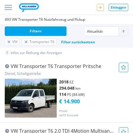
Einloggen
493 VW Transporter T6 Nutzfahrzeug und Pickup
Filtern
VW
Transporter T6
Filter zurücksetzen
Infos zur Reihung der Anzeigen
VW Transporter T6 Transporter Pritsche
Diesel, Schaltgetriebe
2018
EZ
294.048
km
114
PS (84 kW)
€ 14.900
Privat
4470 Einsiedl
VW Transporter T6 2.0 TDI 4Motion Multivan