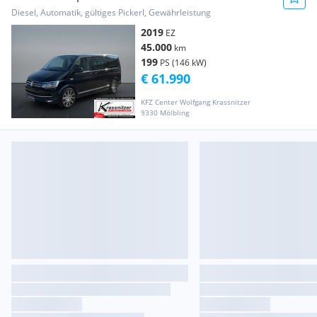
Highline(EURO 6d-TEMP) Bus
Diesel, Automatik, gültiges Pickerl, Gewährleistung
2019
EZ
45.000
km
199
PS (146 kW)
€ 61.990
KFZ Center Wolfgang Krassnitzer
9330 Mölbling