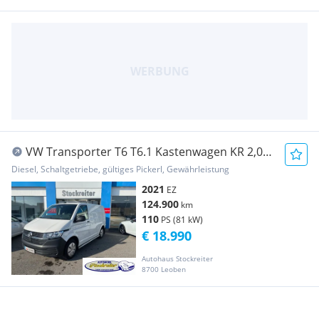
VW Transporter T6 T6.1 Kastenwagen KR 2,0
TDI*MWST ausweisbar*NAVI* Transporter /
Diesel, Schaltgetriebe, gültiges Pickerl, Gewährleistung
Kastenwagen
2021
EZ
124.900
km
110
PS (81 kW)
€ 18.990
Autohaus Stockreiter
8700 Leoben