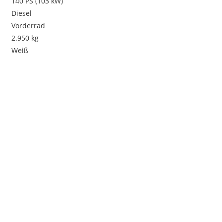
140 PS (103 kW)
Diesel
Vorderrad
2.950 kg
Weiß