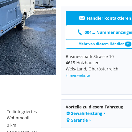
Händler kontaktieren
004... Nummer anzeige
Mehr von diesem Händler
21
Businesspark Strasse 10
4615 Holzhausen
Wels-Land, Oberösterreich
Firmenwebsite
Vorteile zu diesem Fahrzeug
Teilintegriertes
Gewährleistung
Wohnmobil
Garantie
0 km