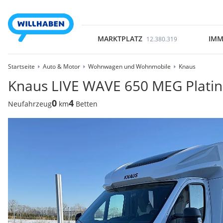
MARKTPLATZ
IMM
12.380.319
Startseite
Auto & Motor
Wohnwagen und Wohnmobile
Knaus
Knaus LIVE WAVE 650 MEG Platin
0
4
Neufahrzeug
km
Betten