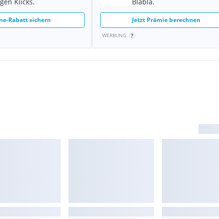
gen Klicks.
Blabla.
ne-Rabatt sichern
Jetzt Prämie berechnen
WERBUNG
GT UM
age