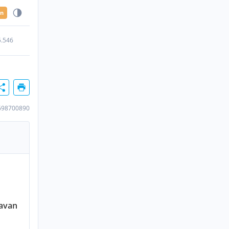
en
5.546
698700890
ravan