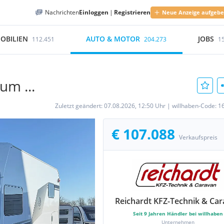
Nachrichten
Einloggen
|
Registrieren
Neue Anzeige aufgeb
OBILIEN
AUTO & MOTOR
JOBS
112.451
204.273
1
um ...
Zuletzt geändert:
07.08.2026, 12:50 Uhr
|
willhaben-Code:
1
€ 107.088
Verkaufspreis
Reichardt KFZ-Technik & Ca
Seit
9
Jahren Händler bei willhaben
Unternehmen