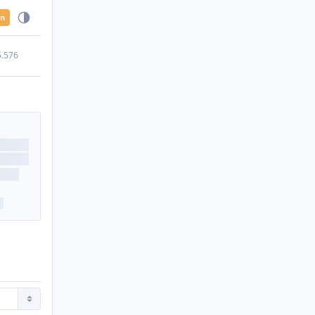
en
5.576