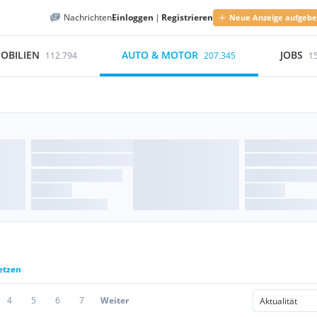
Nachrichten
Einloggen
|
Registrieren
Neue Anzeige aufgeb
OBILIEN
AUTO & MOTOR
JOBS
112.794
207.345
1
etzen
4
5
6
7
Weiter