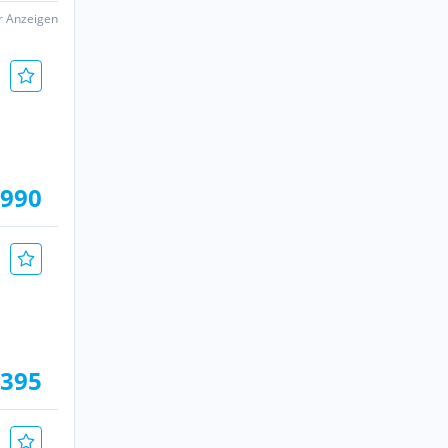
er Anzeigen
.990
.395