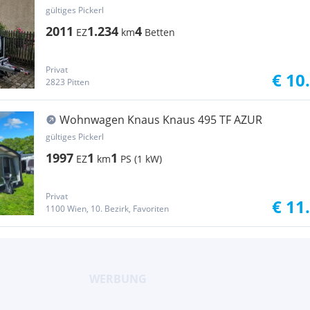
gültiges Pickerl
2011
1.234
4
EZ
km
Betten
Privat
€ 10
2823 Pitten
Wohnwagen Knaus Knaus 495 TF AZUR
gültiges Pickerl
1997
1
1
EZ
km
PS (1 kW)
Privat
€ 11
1100 Wien, 10. Bezirk, Favoriten