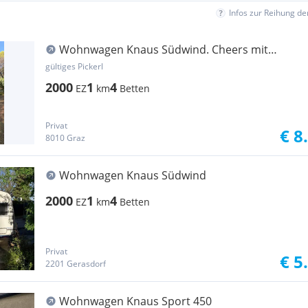
Infos zur Reihung d
Wohnwagen Knaus Südwind. Cheers mit
Klimaanalage
gültiges Pickerl
2000
1
4
EZ
km
Betten
Privat
€ 8
8010 Graz
Wohnwagen Knaus Südwind
2000
1
4
EZ
km
Betten
Privat
€ 5
2201 Gerasdorf
Wohnwagen Knaus Sport 450