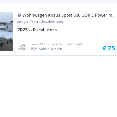
Wohnwagen Knaus Sport 500 QDK E Power mit
K...
gültiges Pickerl, Gewährleistung
2023
0
4
EZ
km
Betten
Tom's Wohnwagen An- und Verkauf
€ 25
4595 Waldneukirchen