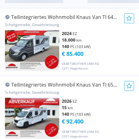
Teilintegriertes Wohnmobil Knaus Van TI 640
MEG VANSATION VW
Schaltgetriebe, Gewährleistung
2024
EZ
18.000
km
140
PS (103 kW)
€ 85.400
GEBETSROITHER LIMA KG
2201 Hagenbrunn
Teilintegriertes Wohnmobil Knaus Van TI 650
MEG VANSATION
Schaltgetriebe, Gewährleistung
2026
EZ
15
km
140
PS (103 kW)
€ 92.400
GEBETSROITHER LIMA KG
2201 Hagenbrunn