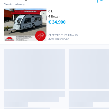
Gewährleistung
0
km
4
Betten
€ 34.900
GEBETSROITHER LIMA KG
2201 Hagenbrunn