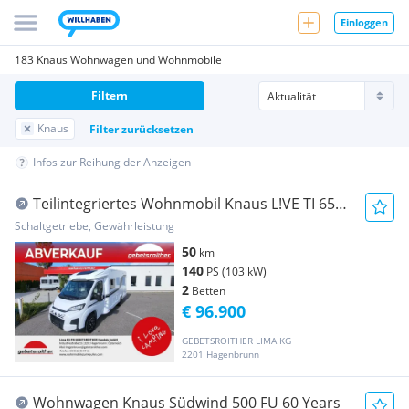
Einloggen
183 Knaus Wohnwagen und Wohnmobile
Filtern
Knaus
Filter zurücksetzen
Infos zur Reihung der Anzeigen
Teilintegriertes Wohnmobil Knaus L!VE TI 650
MEG Platinum Se...
Schaltgetriebe, Gewährleistung
50
km
140
PS (103 kW)
2
Betten
€ 96.900
GEBETSROITHER LIMA KG
2201 Hagenbrunn
Wohnwagen Knaus Südwind 500 FU 60 Years