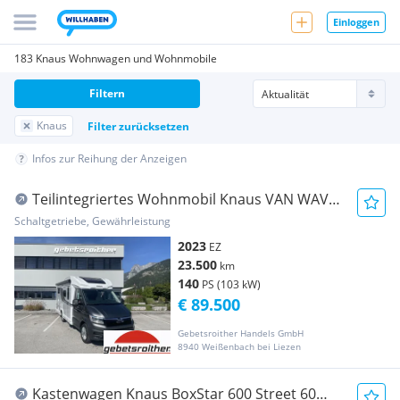
Einloggen
183 Knaus Wohnwagen und Wohnmobile
Filtern
Knaus
Filter zurücksetzen
Infos zur Reihung der Anzeigen
Teilintegriertes Wohnmobil Knaus VAN WAVE
640 MEG Vansation MAN
Schaltgetriebe, Gewährleistung
2023
EZ
23.500
km
140
PS (103 kW)
€ 89.500
Gebetsroither Handels GmbH
8940 Weißenbach bei Liezen
Kastenwagen Knaus BoxStar 600 Street 60