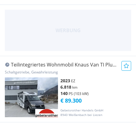
Teilintegriertes Wohnmobil Knaus Van TI Plus
650 MEG Platinu...
Schaltgetriebe, Gewährleistung
2023
EZ
6.818
km
140
PS (103 kW)
€ 89.300
Gebetsroither Handels GmbH
8940 Weißenbach bei Liezen