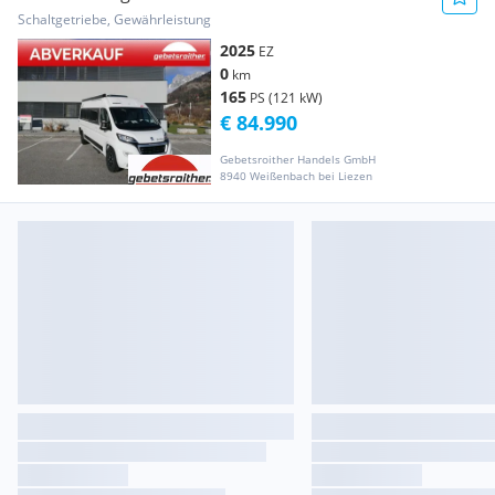
Years
Schaltgetriebe, Gewährleistung
2025
EZ
0
km
165
PS (121 kW)
€ 84.990
Gebetsroither Handels GmbH
8940 Weißenbach bei Liezen