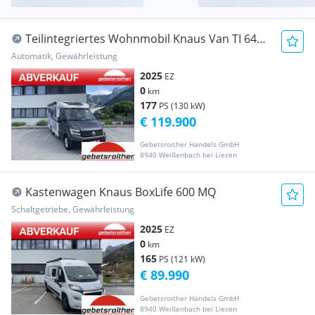
Teilintegriertes Wohnmobil Knaus Van TI 640
MEG VANSATION
Automatik, Gewährleistung
2025
EZ
0
km
177
PS (130 kW)
€ 119.900
Gebetsroither Handels GmbH
8940 Weißenbach bei Liezen
Kastenwagen Knaus BoxLife 600 MQ
Schaltgetriebe, Gewährleistung
2025
EZ
0
km
165
PS (121 kW)
€ 89.990
Gebetsroither Handels GmbH
8940 Weißenbach bei Liezen