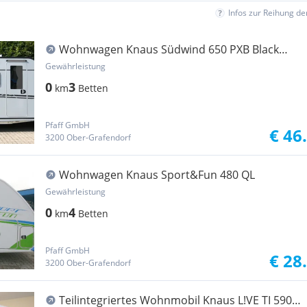
Infos zur Reihung d
Wohnwagen Knaus Südwind 650 PXB Black
Selec...
Gewährleistung
0
3
km
Betten
Pfaff GmbH
€ 46
3200 Ober-Grafendorf
Wohnwagen Knaus Sport&Fun 480 QL
Gewährleistung
0
4
km
Betten
Pfaff GmbH
€ 28
3200 Ober-Grafendorf
Teilintegriertes Wohnmobil Knaus L!VE TI 590