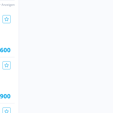
er Anzeigen
.600
.900