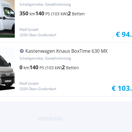
MF Platinum Sel...
Schaltgetriebe, Gewährleistung
350
140
2
km
PS (103 kW)
Betten
Pfaff GmbH
€ 94
3200 Ober-Grafendorf
Kastenwagen Knaus BoxTime 630 MX
Schaltgetriebe, Gewährleistung
0
140
2
km
PS (103 kW)
Betten
Pfaff GmbH
€ 103
3200 Ober-Grafendorf