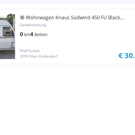
Wohnwagen Knaus Südwind 450 FU Black
Selection
Gewährleistung
0
4
km
Betten
Pfaff GmbH
€ 30
3200 Ober-Grafendorf