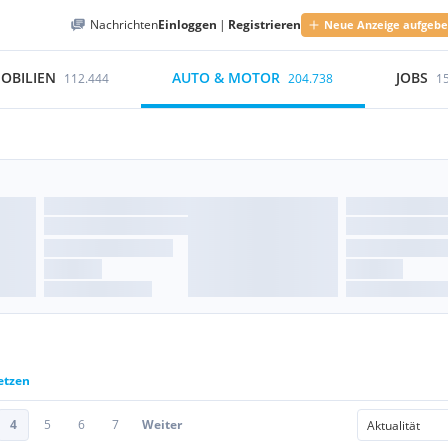
Nachrichten
Einloggen
|
Registrieren
Neue Anzeige aufgeb
OBILIEN
AUTO & MOTOR
JOBS
112.444
204.738
1
etzen
4
5
6
7
Weiter