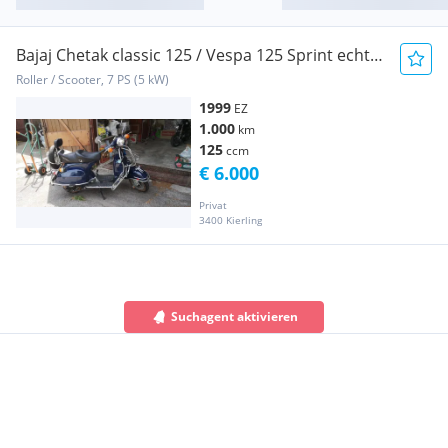
Bajaj Chetak classic 125 / Vespa 125 Sprint echte
1020km
Roller / Scooter, 7 PS (5 kW)
1999
EZ
1.000
km
125
ccm
€ 6.000
Privat
3400 Kierling
Suchagent aktivieren