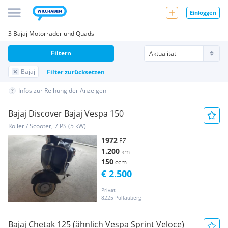
Einloggen
3 Bajaj Motorräder und Quads
Filtern
Bajaj
Filter zurücksetzen
Infos zur Reihung der Anzeigen
Bajaj Discover Bajaj Vespa 150
Roller / Scooter, 7 PS (5 kW)
1972
EZ
1.200
km
150
ccm
€ 2.500
Privat
8225 Pöllauberg
Bajaj Chetak 125 (ähnlich Vespa Sprint Veloce)