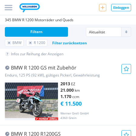
Einloggen
345 BMW R 1200 Motorräder und Quads
Filtern
BMW
R 1200
Filter zurücksetzen
Infos zur Reihung der Anzeigen
BMW R 1200 GS mit Zubehör
Enduro, 125 PS (92 kW), gültiges Pickerl, Gewährleistung
2013
EZ
21.000
km
1.170
ccm
€ 11.500
Werner Grell GmbH
4360 Grein
BMW R 1200 R1200GS