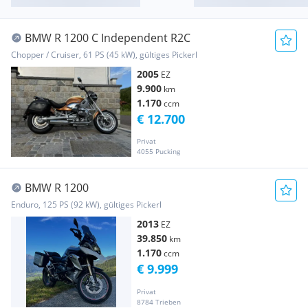
BMW R 1200 C Independent R2C
Chopper / Cruiser, 61 PS (45 kW), gültiges Pickerl
2005
EZ
9.900
km
1.170
ccm
€ 12.700
Privat
4055 Pucking
BMW R 1200
Enduro, 125 PS (92 kW), gültiges Pickerl
2013
EZ
39.850
km
1.170
ccm
€ 9.999
Privat
8784 Trieben