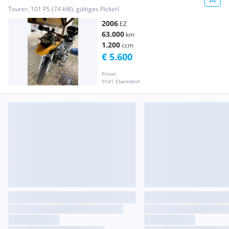
Tourer, 101 PS (74 kW), gültiges Pickerl
2006
EZ
63.000
km
1.200
ccm
€ 5.600
Privat
9141 Eberndorf