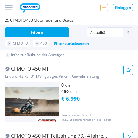
Einloggen
25 CFMOTO 450 Motorräder und Quads
Filtern
CFMOTO
450
Filter zurücksetzen
Infos zur Reihung der Anzeigen
CFMOTO 450 MT
Enduro, 42 PS (31 kW), gültiges Pickerl, Gewährleistung
0
km
450
ccm
€ 6.990
Team Gruber GmbH
4652 Steinerkirchen an der Traun
CFMOTO 450 MT Teilzahlung 79,- 4 Jahre