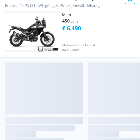
Garantie, Neue F...
Enduro, 42 PS (31 kW), gültiges Pickerl, Gewährleistung
0
km
450
ccm
€ 6.490
Motorradklinik Leibnitz
8431 Gralla