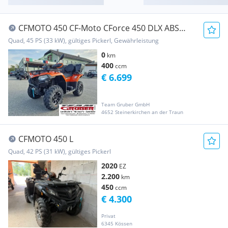
CFMOTO 450 CF-Moto CForce 450 DLX ABS
90km/h 4 Jahre Garan...
Quad, 45 PS (33 kW), gültiges Pickerl, Gewährleistung
0
km
400
ccm
€ 6.699
Team Gruber GmbH
4652 Steinerkirchen an der Traun
CFMOTO 450 L
Quad, 42 PS (31 kW), gültiges Pickerl
2020
EZ
2.200
km
450
ccm
€ 4.300
Privat
6345 Kössen