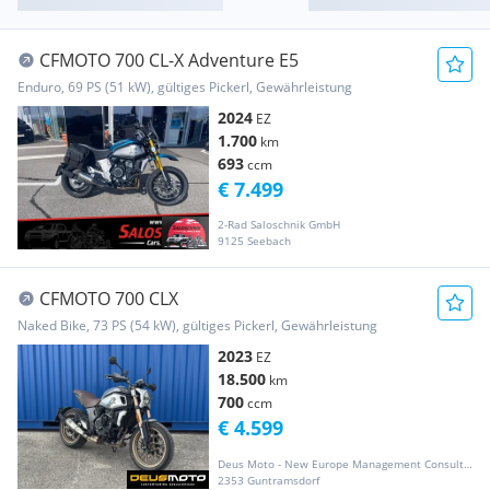
CFMOTO 700 CL-X Adventure E5
Enduro, 69 PS (51 kW), gültiges Pickerl, Gewährleistung
2024
EZ
1.700
km
693
ccm
€ 7.499
2-Rad Saloschnik GmbH
9125 Seebach
CFMOTO 700 CLX
Naked Bike, 73 PS (54 kW), gültiges Pickerl, Gewährleistung
2023
EZ
18.500
km
700
ccm
€ 4.599
Deus Moto - New Europe Management Consulting GmbH
2353 Guntramsdorf