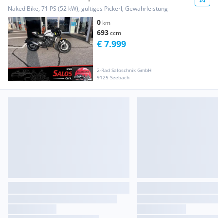
Naked Bike, 71 PS (52 kW), gültiges Pickerl, Gewährleistung
0
km
693
ccm
€ 7.999
2-Rad Saloschnik GmbH
9125 Seebach