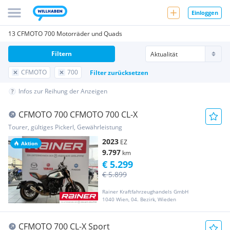
Einloggen
13 CFMOTO 700 Motorräder und Quads
Filtern
CFMOTO
700
Filter zurücksetzen
Infos zur Reihung der Anzeigen
CFMOTO 700 CFMOTO 700 CL-X
Tourer, gültiges Pickerl, Gewährleistung
2023
EZ
Aktion
9.797
km
€ 5.299
€ 5.899
Rainer Kraftfahrzeughandels GmbH
1040 Wien, 04. Bezirk, Wieden
CFMOTO 700 CL-X Sport