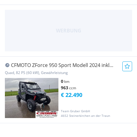
CFMOTO ZForce 950 Sport Modell 2024 inkl
Koffer hinten Vollka...
Quad, 82 PS (60 kW), Gewährleistung
0
km
963
ccm
€ 22.490
Team Gruber GmbH
4652 Steinerkirchen an der Traun