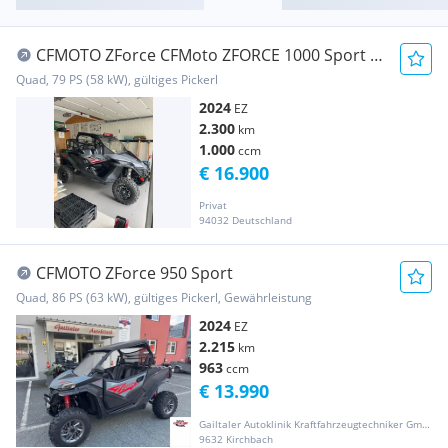
CFMOTO ZForce CFMoto ZFORCE 1000 Sport -
nur 2300 KM KD NEU
Quad, 79 PS (58 kW), gültiges Pickerl
2024
EZ
2.300
km
1.000
ccm
€ 16.900
Privat
94032 Deutschland
CFMOTO ZForce 950 Sport
Quad, 86 PS (63 kW), gültiges Pickerl, Gewährleistung
2024
EZ
2.215
km
963
ccm
€ 13.990
Gailtaler Autoklinik Kraftfahrzeugtechniker GmbH
9632 Kirchbach