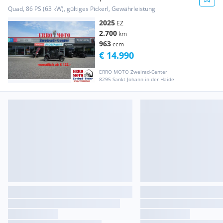
Quad, 86 PS (63 kW), gültiges Pickerl, Gewährleistung
2025
EZ
2.700
km
963
ccm
€ 14.990
ERRO MOTO Zweirad-Center
8295 Sankt Johann in der Haide