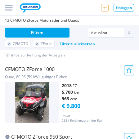
Einloggen
13 CFMOTO ZForce Motorräder und Quads
Filtern
CFMOTO
ZForce
Filter zurücksetzen
Infos zur Reihung der Anzeigen
CFMOTO ZForce 1000
Quad, 80 PS (59 kW), gültiges Pickerl
2018
EZ
5.700
km
963
ccm
€ 9.800
Privat
2651 Reichenau an der Rax
CFMOTO ZForce 950 Sport