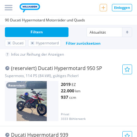
Einloggen
90 Ducati Hypermotard Motorräder und Quads
Filtern
Ducati
Hypermotard
Filter zurücksetzen
Infos zur Reihung der Anzeigen
(reserviert) Ducati Hypermotard 950 SP
Supermoto, 114 PS (84 kW), gültiges Pickerl
2019
EZ
Reserviert
22.000
km
937
ccm
Privat
3333 Böhlerwerk
Ducati Hypermotard 939