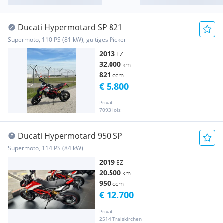
Ducati Hypermotard SP 821
Supermoto, 110 PS (81 kW), gültiges Pickerl
2013
EZ
32.000
km
821
ccm
€ 5.800
Privat
7093 Jois
Ducati Hypermotard 950 SP
Supermoto, 114 PS (84 kW)
2019
EZ
20.500
km
950
ccm
€ 12.700
Privat
2514 Traiskirchen