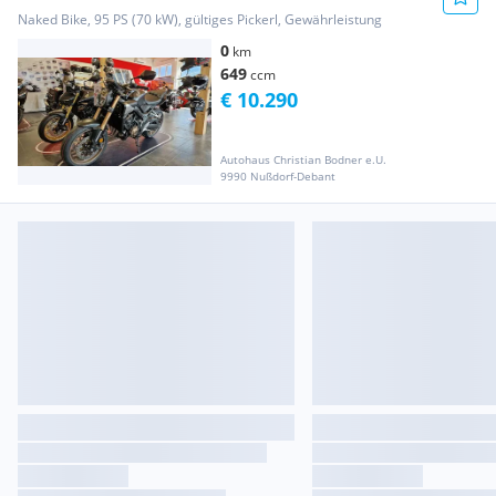
Naked Bike, 95 PS (70 kW), gültiges Pickerl, Gewährleistung
0
km
649
ccm
€ 10.290
Autohaus Christian Bodner e.U.
9990 Nußdorf-Debant