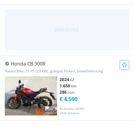
Honda CB 300R
Naked Bike, 31 PS (23 kW), gültiges Pickerl, Gewährleistung
2024
EZ
1.650
km
286
ccm
€ 4.590
RS Schalko GmbH
3943 Schrems