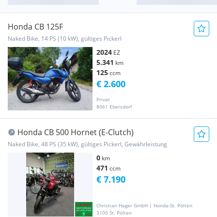
Honda CB 125F
Naked Bike, 14 PS (10 kW), gültiges Pickerl
2024
EZ
5.341
km
125
ccm
€ 2.600
Privat
8061 Ebersdorf
Honda CB 500 Hornet (E-Clutch)
Naked Bike, 48 PS (35 kW), gültiges Pickerl, Gewährleistung
0
km
471
ccm
€ 7.190
Christian Hager GmbH | Honda-St. Pölten
3100 St. Pölten