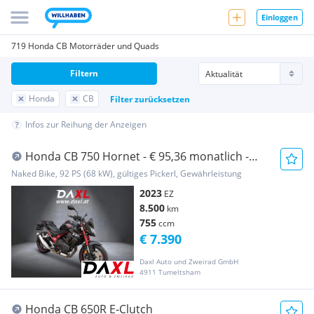
Einloggen
719 Honda CB Motorräder und Quads
Filtern
Honda
CB
Filter zurücksetzen
Infos zur Reihung der Anzeigen
Honda CB 750 Hornet - € 95,36 monatlich -
inkl. Zubehör
Naked Bike, 92 PS (68 kW), gültiges Pickerl, Gewährleistung
2023
EZ
8.500
km
755
ccm
€ 7.390
Daxl Auto und Zweirad GmbH
4911 Tumeltsham
Honda CB 650R E-Clutch