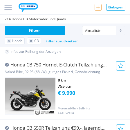
Einloggen
714 Honda CB Motorräder und Quads
Filtern
Honda
CB
Filter zurücksetzen
Infos zur Reihung der Anzeigen
Honda CB 750 Hornet E-Clutch Teilzahlung
€99,- Modell ...
Naked Bike, 92 PS (68 kW), gültiges Pickerl, Gewährleistung
0
km
755
ccm
€ 9.990
Motorradklinik Leibnitz
8431 Gralla
Honda CB 650R Teilzahlung €99,-, lagernd,