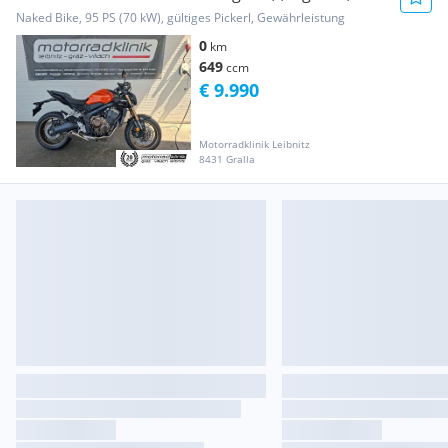
schnell verf...
Naked Bike, 95 PS (70 kW), gültiges Pickerl, Gewährleistung
0
km
649
ccm
€ 9.990
Motorradklinik Leibnitz
8431 Gralla