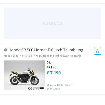
Honda CB 500 Hornet E-Clutch Teilzahlung
€69,-
Naked Bike, 48 PS (35 kW), gültiges Pickerl, Gewährleistung
0
km
471
ccm
€ 7.190
Motorradklinik Leibnitz
8431 Gralla