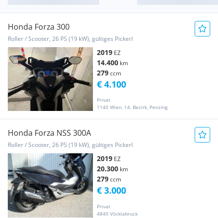
Honda Forza 300
Roller / Scooter, 26 PS (19 kW), gültiges Pickerl
2019
EZ
14.400
km
279
ccm
€ 4.100
Privat
1140 Wien, 14. Bezirk, Penzing
Honda Forza NSS 300A
Roller / Scooter, 26 PS (19 kW), gültiges Pickerl
2019
EZ
20.300
km
279
ccm
€ 3.000
Privat
4840 Vöcklabruck