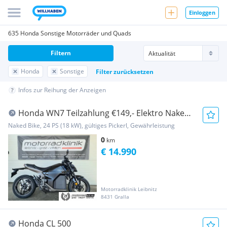
Einloggen
635 Honda Sonstige Motorräder und Quads
Filtern
Honda
Sonstige
Filter zurücksetzen
Infos zur Reihung der Anzeigen
Honda WN7 Teilzahlung €149,- Elektro Naked
B...
Naked Bike, 24 PS (18 kW), gültiges Pickerl, Gewährleistung
0
km
€ 14.990
Motorradklinik Leibnitz
8431 Gralla
Honda CL 500