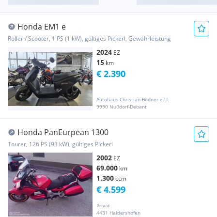
Honda EM1 e
Roller / Scooter, 1 PS (1 kW), gültiges Pickerl, Gewährleistung
2024
EZ
15
km
€ 2.390
Autohaus Christian Bodner e.U.
9990 Nußdorf-Debant
Honda PanEurpean 1300
Tourer, 126 PS (93 kW), gültiges Pickerl
2002
EZ
69.000
km
1.300
ccm
€ 4.599
Privat
4431 Haidershofen