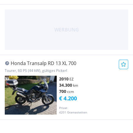
Honda Transalp RD 13 XL 700
Tourer, 60 PS (44 kW), gültiges Pickerl
2010
EZ
34.300
km
700
ccm
€ 4.200
Privat
4201 Gramastetten