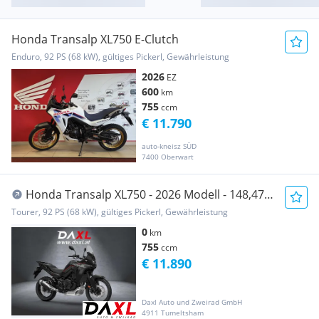
Honda Transalp XL750 E-Clutch
Enduro, 92 PS (68 kW), gültiges Pickerl, Gewährleistung
2026
EZ
600
km
755
ccm
€ 11.790
auto-kneisz SÜD
7400 Oberwart
Honda Transalp XL750 - 2026 Modell - 148,47 €
monatlich
Tourer, 92 PS (68 kW), gültiges Pickerl, Gewährleistung
0
km
755
ccm
€ 11.890
Daxl Auto und Zweirad GmbH
4911 Tumeltsham