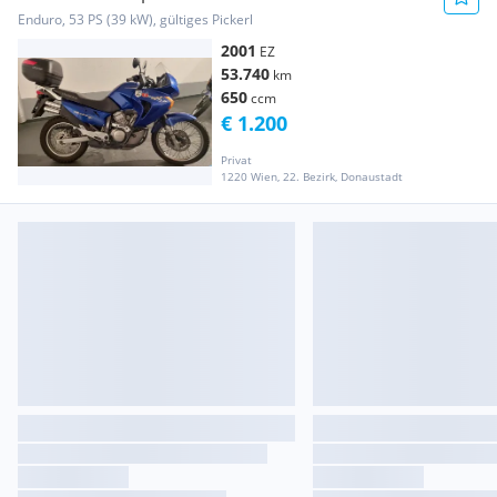
Enduro, 53 PS (39 kW), gültiges Pickerl
2001
EZ
53.740
km
650
ccm
€ 1.200
Privat
1220 Wien, 22. Bezirk, Donaustadt