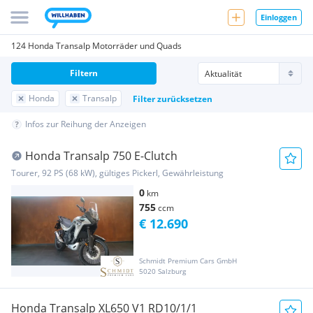
Einloggen
124 Honda Transalp Motorräder und Quads
Filtern
Honda
Transalp
Filter zurücksetzen
Infos zur Reihung der Anzeigen
Honda Transalp 750 E-Clutch
Tourer, 92 PS (68 kW), gültiges Pickerl, Gewährleistung
0
km
755
ccm
€ 12.690
Schmidt Premium Cars GmbH
5020 Salzburg
Honda Transalp XL650 V1 RD10/1/1