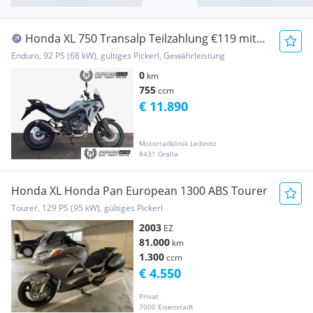
Honda XL 750 Transalp Teilzahlung €119 mit
Garantie, l...
Enduro, 92 PS (68 kW), gültiges Pickerl, Gewährleistung
0
km
755
ccm
€ 11.890
Motorradklinik Leibnitz
8431 Gralla
Honda XL Honda Pan European 1300 ABS Tourer
Tourer, 129 PS (95 kW), gültiges Pickerl
2003
EZ
81.000
km
1.300
ccm
€ 4.550
Privat
7000 Eisenstadt