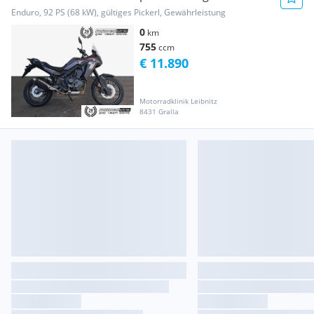
Garantie, l...
Enduro, 92 PS (68 kW), gültiges Pickerl, Gewährleistung
0
km
755
ccm
€ 11.890
Motorradklinik Leibnitz
8431 Gralla