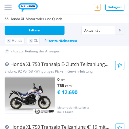
Einloggen
66 Honda XL Motorräder und Quads
Filtern
Honda
XL
Filter zurücksetzen
Infos zur Reihung der Anzeigen
Honda XL 750 Transalp E-Clutch Teilzahlung
€129 mit Ga...
Enduro, 92 PS (68 kW), gültiges Pickerl, Gewährleistung
0
km
755
ccm
€ 12.690
Motorradklinik Leibnitz
8431 Gralla
Honda XL 750 Transalp Teilzahlung €119 mit