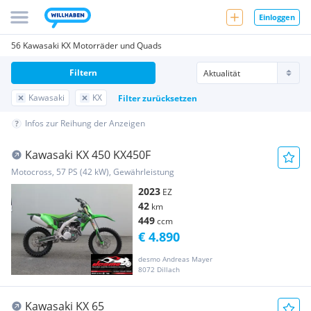
Einloggen
56 Kawasaki KX Motorräder und Quads
Filtern
Kawasaki
KX
Filter zurücksetzen
Infos zur Reihung der Anzeigen
Kawasaki KX 450 KX450F
Motocross, 57 PS (42 kW), Gewährleistung
2023
EZ
42
km
449
ccm
€ 4.890
desmo Andreas Mayer
8072 Dillach
Kawasaki KX 65