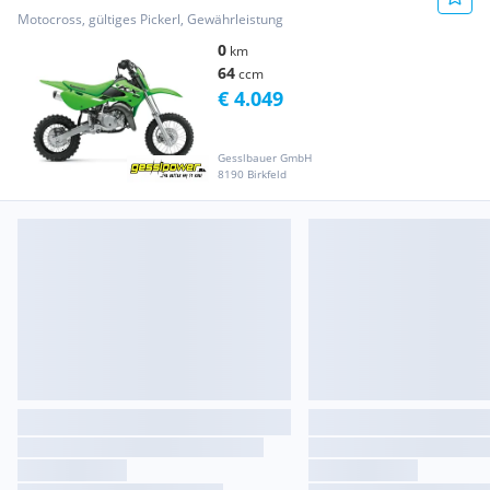
Motocross, gültiges Pickerl, Gewährleistung
0
km
64
ccm
€ 4.049
Gesslbauer GmbH
8190 Birkfeld