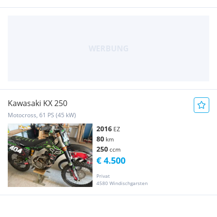
Kawasaki KX 250
Motocross, 61 PS (45 kW)
2016
EZ
80
km
250
ccm
€ 4.500
Privat
4580 Windischgarsten