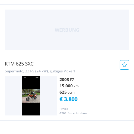
KTM 625 SXC
Supermoto, 33 PS (24 kW), gültiges Pickerl
2003
EZ
15.000
km
625
ccm
€ 3.800
Privat
4761 Enzenkirchen