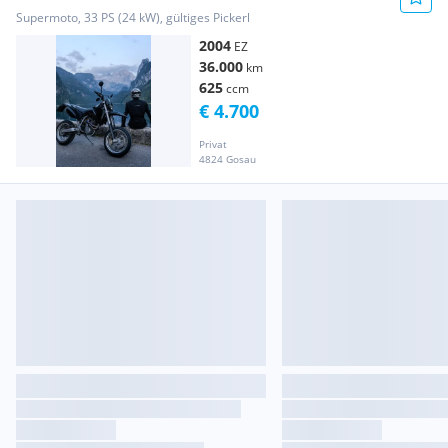
Supermoto, 33 PS (24 kW), gültiges Pickerl
2004
EZ
36.000
km
625
ccm
€ 4.700
Privat
4824 Gosau