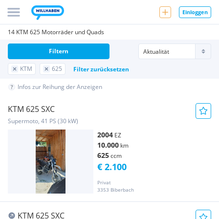
Einloggen
14 KTM 625 Motorräder und Quads
Filtern
KTM
625
Filter zurücksetzen
Infos zur Reihung der Anzeigen
KTM 625 SXC
Supermoto, 41 PS (30 kW)
2004
EZ
10.000
km
625
ccm
€ 2.100
Privat
3353 Biberbach
KTM 625 SXC