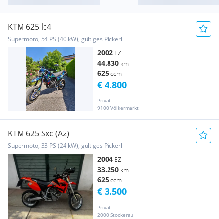
KTM 625 lc4
Supermoto, 54 PS (40 kW), gültiges Pickerl
2002
EZ
44.830
km
625
ccm
€ 4.800
Privat
9100 Völkermarkt
KTM 625 Sxc (A2)
Supermoto, 33 PS (24 kW), gültiges Pickerl
2004
EZ
33.250
km
625
ccm
€ 3.500
Privat
2000 Stockerau