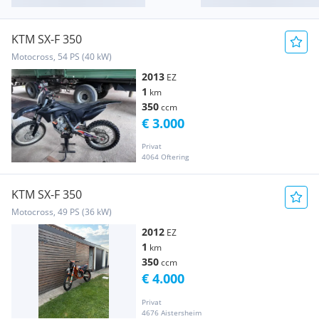
KTM SX-F 350
Motocross, 54 PS (40 kW)
2013
EZ
1
km
350
ccm
€ 3.000
Privat
4064 Oftering
KTM SX-F 350
Motocross, 49 PS (36 kW)
2012
EZ
1
km
350
ccm
€ 4.000
Privat
4676 Aistersheim