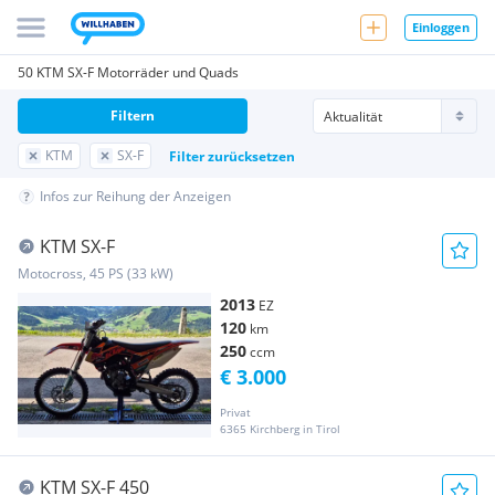
Einloggen
50 KTM SX-F Motorräder und Quads
Filtern
KTM
SX-F
Filter zurücksetzen
Infos zur Reihung der Anzeigen
KTM SX-F
Motocross, 45 PS (33 kW)
2013
EZ
120
km
250
ccm
€ 3.000
Privat
6365 Kirchberg in Tirol
KTM SX-F 450