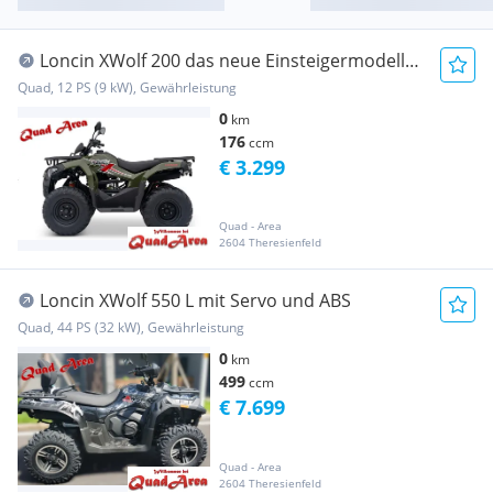
Loncin XWolf 200 das neue Einsteigermodell
für jede Altersgr...
Quad, 12 PS (9 kW), Gewährleistung
0
km
176
ccm
€ 3.299
Quad - Area
2604 Theresienfeld
Loncin XWolf 550 L mit Servo und ABS
Quad, 44 PS (32 kW), Gewährleistung
0
km
499
ccm
€ 7.699
Quad - Area
2604 Theresienfeld