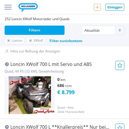
Einloggen
252 Loncin XWolf Motorräder und Quads
Filtern
Loncin
XWolf
Filter zurücksetzen
Infos zur Reihung der Anzeigen
Loncin XWolf 700 L mit Servo und ABS
Quad, 44 PS (32 kW), Gewährleistung
0
km
686
ccm
€ 8.799
Quad - Area
2604 Theresienfeld
Loncin XWolf 700 L **Knallerpreis** Nur bei