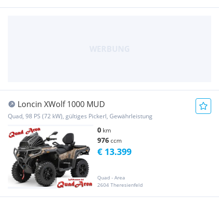
Loncin XWolf 1000 MUD
Quad, 98 PS (72 kW), gültiges Pickerl, Gewährleistung
0
km
976
ccm
€ 13.399
Quad - Area
2604 Theresienfeld