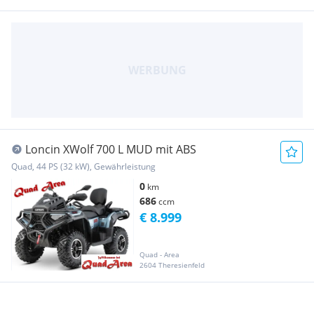
Loncin XWolf 700 L MUD mit ABS
Quad, 44 PS (32 kW), Gewährleistung
0
km
686
ccm
€ 8.999
Quad - Area
2604 Theresienfeld