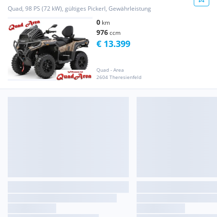
Quad, 98 PS (72 kW), gültiges Pickerl, Gewährleistung
0
km
976
ccm
€ 13.399
Quad - Area
2604 Theresienfeld