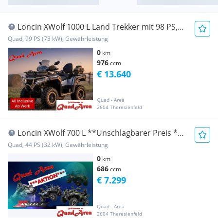
Loncin XWolf 1000 L Land Trekker mit 98 PS,
Vollausstattung
Quad, 99 PS (73 kW), Gewährleistung
0
km
976
ccm
€ 13.640
Quad - Area
2604 Theresienfeld
Loncin XWolf 700 L **Unschlagbarer Preis **
Nur bei Quad Area
Quad, 44 PS (32 kW), Gewährleistung
0
km
686
ccm
€ 7.299
Quad - Area
2604 Theresienfeld