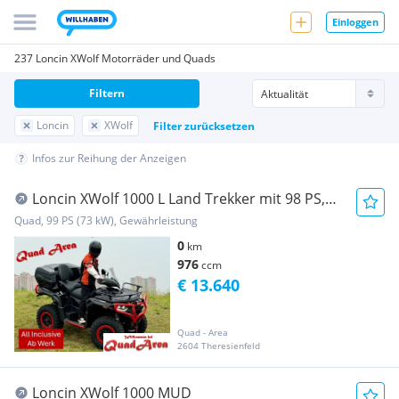
Einloggen
237 Loncin XWolf Motorräder und Quads
Filtern
Loncin
XWolf
Filter zurücksetzen
Infos zur Reihung der Anzeigen
Loncin XWolf 1000 L Land Trekker mit 98 PS,
Vollausstattung
Quad, 99 PS (73 kW), Gewährleistung
0
km
976
ccm
€ 13.640
Quad - Area
2604 Theresienfeld
Loncin XWolf 1000 MUD