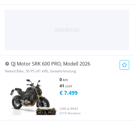
QJ Motor SRK 600 PRO, Modell 2026
Naked Bike, 56 PS (41 kW), Gewährleistung
0
km
41
ccm
€ 7.499
CARS & BIKES
5310 Mondsee