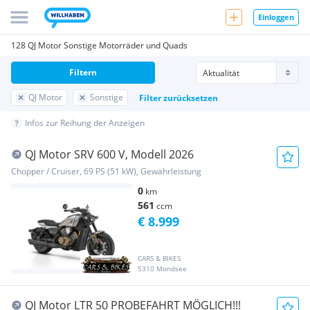
Einloggen
128 QJ Motor Sonstige Motorräder und Quads
Filtern
QJ Motor
Sonstige
Filter zurücksetzen
Infos zur Reihung der Anzeigen
QJ Motor SRV 600 V, Modell 2026
Chopper / Cruiser, 69 PS (51 kW), Gewährleistung
0
km
561
ccm
€ 8.999
CARS & BIKES
5310 Mondsee
QJ Motor LTR 50 PROBEFAHRT MÖGLICH!!!