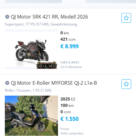
QJ Motor SRK 421 RR, Modell 2026
Supersport, 77 PS (57 kW), Gewährleistung
0
km
421
ccm
€ 8.999
CARS & BIKES
5310 Mondsee
QJ Motor E-Roller MYFORSE QJ-2 L1e-B
Roller / Scooter, 1 PS (1 kW)
2025
EZ
100
km
0
ccm
€ 1.550
Privat
9556 Liebenfels