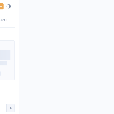
en
5.690