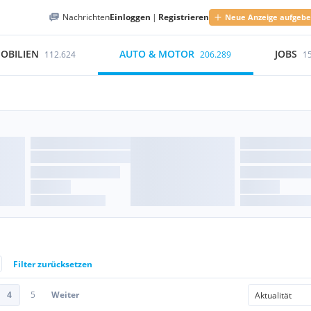
Nachrichten
Einloggen
|
Registrieren
Neue Anzeige aufgeb
OBILIEN
AUTO & MOTOR
JOBS
112.624
206.289
1
Filter zurücksetzen
4
5
Weiter