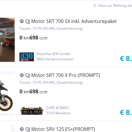
Infos zur Reihung d
QJ Motor SRT 700 SX inkl. Adventurepaket
Tourer, 73 PS (54 kW), Gewährleistung
0
698
km
ccm
Motorfun B30 GmbH
€ 8
3860 Heidenreichstein
QJ Motor SRT 700 X Pro (PROMPT)
Tourer, 73 PS (54 kW), Gewährleistung
0
698
km
ccm
CARS & BIKES
€ 8
5310 Mondsee
QJ Motor SRV 125 E5+(PROMPT)