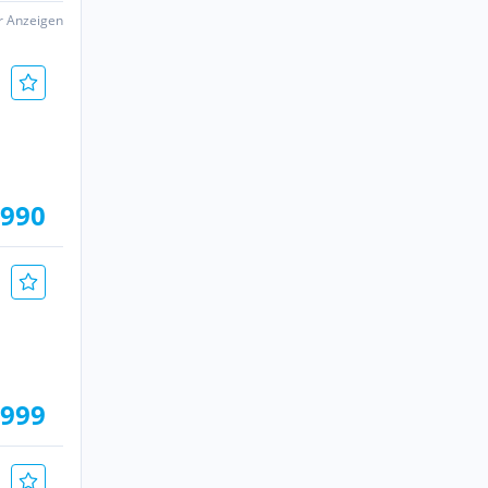
er Anzeigen
.990
.999