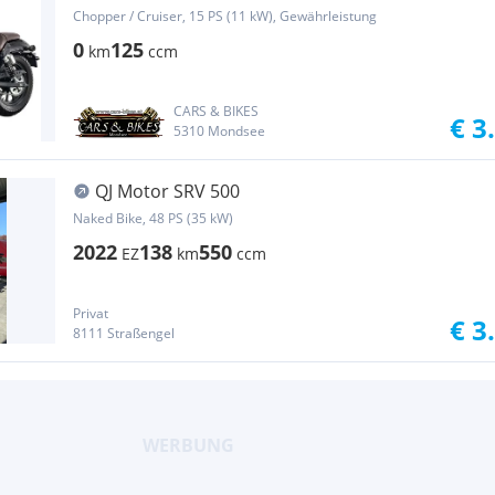
Chopper / Cruiser, 15 PS (11 kW), Gewährleistung
0
125
km
ccm
CARS & BIKES
€ 3
5310 Mondsee
QJ Motor SRV 500
Naked Bike, 48 PS (35 kW)
2022
138
550
EZ
km
ccm
Privat
€ 3
8111 Straßengel