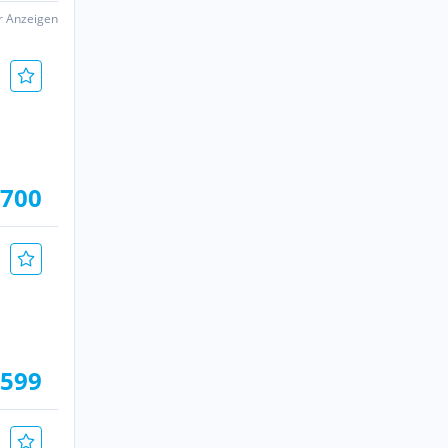
er Anzeigen
.700
.599