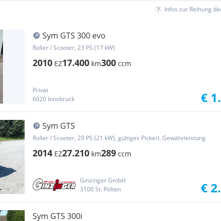
Infos zur Reihung d
Sym GTS 300 evo
Roller / Scooter, 23 PS (17 kW)
2010
17.400
300
EZ
km
ccm
Privat
€ 1
6020 Innsbruck
Sym GTS
Roller / Scooter, 29 PS (21 kW), gültiges Pickerl, Gewährleistung
2014
27.210
289
EZ
km
ccm
Ginzinger GmbH
€ 2
3100 St. Pölten
Sym GTS 300i