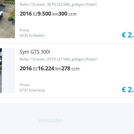
Roller / Scooter, 30 PS (22 kW), gültiges Pickerl
2016
9.500
300
EZ
km
ccm
Privat
€ 2
4532 Achleiten
Sym GTS 300i
Roller / Scooter, 29 PS (21 kW), gültiges Pickerl
2016
16.224
278
EZ
km
ccm
Privat
€ 2
6751 Innerbraz