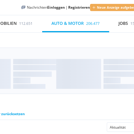
Nachrichten
Einloggen
|
Registrieren
Neue Anzeige aufgeb
OBILIEN
AUTO & MOTOR
JOBS
112.651
206.477
1
r zurücksetzen