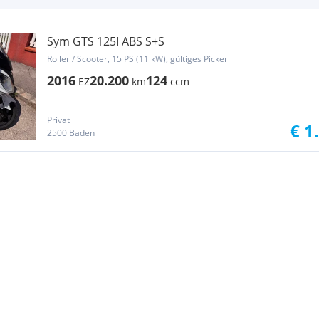
Sym GTS 125I ABS S+S
Roller / Scooter, 15 PS (11 kW), gültiges Pickerl
2016
20.200
124
EZ
km
ccm
Privat
€ 1
2500 Baden