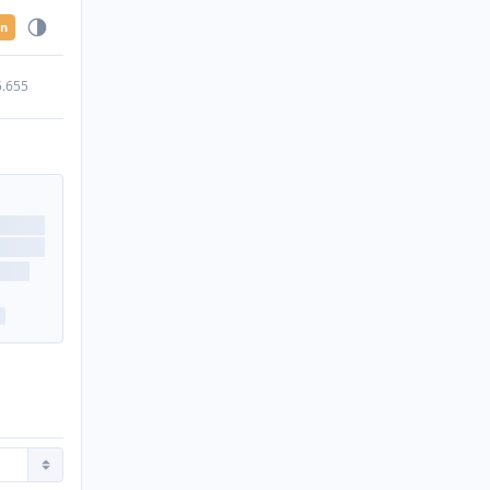
en
5.655