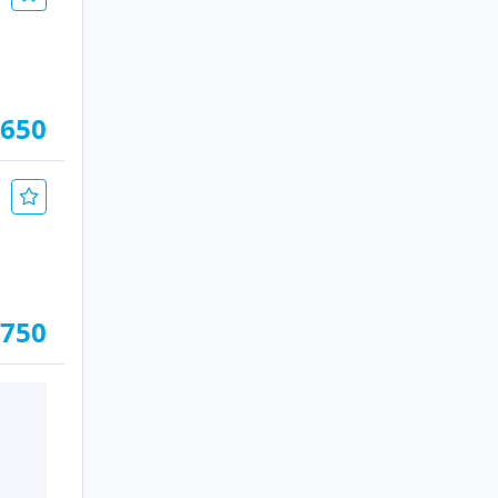
.650
.750