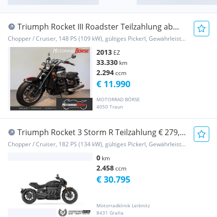
Triumph Rocket III Roadster Teilzahlung ab
120 Euro mon...
Chopper / Cruiser, 148 PS (109 kW), gültiges Pickerl, Gewährleistung
2013
EZ
33.330
km
2.294
ccm
€ 11.990
MOTORRAD BÖRSE
4050 Traun
Triumph Rocket 3 Storm R Teilzahlung € 279,-
mit Garantie
Chopper / Cruiser, 182 PS (134 kW), gültiges Pickerl, Gewährleistung
0
km
2.458
ccm
€ 30.795
Motorradklinik Leibnitz
8431 Gralla