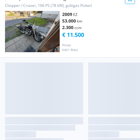
Chopper / Cruiser, 106 PS (78 kW), gültiges Pickerl
2009
EZ
53.000
km
2.300
ccm
€ 11.500
Privat
6421 Rietz