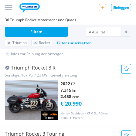
Einloggen
36 Triumph Rocket Motorräder und Quads
Filtern
Triumph
Rocket
Filter zurücksetzen
Infos zur Reihung der Anzeigen
Triumph Rocket 3 R
Sonstige, 167 PS (123 kW), Gewährleistung
2022
EZ
7.315
km
2.458
ccm
€ 20.990
Harley Davidson - KTM St. Pölten
3100 St. Pölten
Triumph Rocket 3 Touring