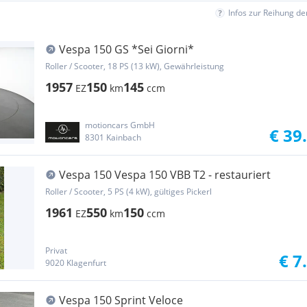
Infos zur Reihung d
Vespa 150 GS *Sei Giorni*
Roller / Scooter, 18 PS (13 kW), Gewährleistung
1957
150
145
EZ
km
ccm
motioncars GmbH
€ 39
8301 Kainbach
Vespa 150 Vespa 150 VBB T2 - restauriert
Roller / Scooter, 5 PS (4 kW), gültiges Pickerl
1961
550
150
EZ
km
ccm
Privat
€ 7
9020 Klagenfurt
Vespa 150 Sprint Veloce