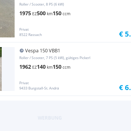
Roller / Scooter, 8 PS (6 kW)
1975
500
150
EZ
km
ccm
Privat
€ 5
8522 Rassach
Vespa 150 VBB1
Roller / Scooter, 7 PS (5 kW), gültiges Pickerl
1962
140
150
EZ
km
ccm
Privat
€ 6
9433 Burgstall-St. Andrä