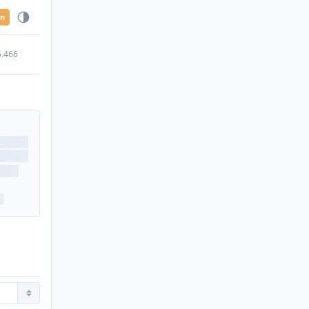
en
5.466