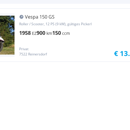
Vespa 150 GS
Roller / Scooter, 12 PS (9 kW), gültiges Pickerl
1958
900
150
EZ
km
ccm
Privat
€ 13
7522 Reinersdorf