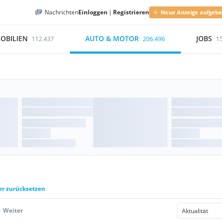
Nachrichten
Einloggen
|
Registrieren
Neue Anzeige aufgeb
OBILIEN
AUTO & MOTOR
JOBS
112.437
206.496
1
ter zurücksetzen
Weiter