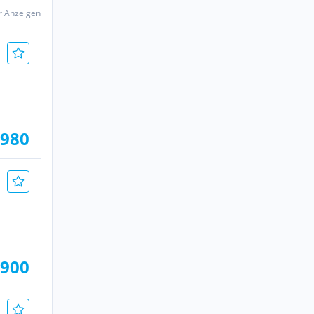
er Anzeigen
.980
.900