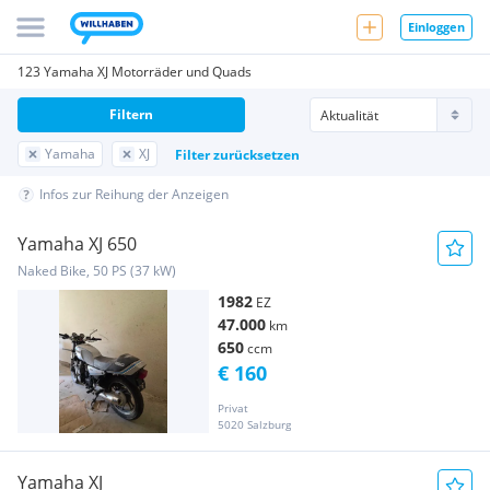
Einloggen
123 Yamaha XJ Motorräder und Quads
Filtern
Yamaha
XJ
Filter zurücksetzen
Infos zur Reihung der Anzeigen
Yamaha XJ 650
Naked Bike, 50 PS (37 kW)
1982
EZ
47.000
km
650
ccm
€ 160
Privat
5020 Salzburg
Yamaha XJ