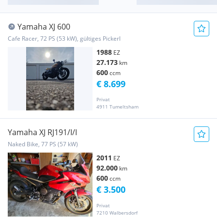
Yamaha XJ 600
Cafe Racer, 72 PS (53 kW), gültiges Pickerl
1988
EZ
27.173
km
600
ccm
€ 8.699
Privat
4911 Tumeltsham
Yamaha XJ RJ191/I/I
Naked Bike, 77 PS (57 kW)
2011
EZ
92.000
km
600
ccm
€ 3.500
Privat
7210 Walbersdorf