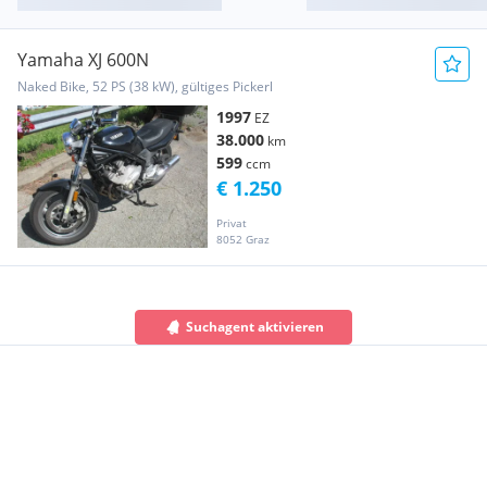
Yamaha XJ 600N
Naked Bike, 52 PS (38 kW), gültiges Pickerl
1997
EZ
38.000
km
599
ccm
€ 1.250
Privat
8052 Graz
Suchagent aktivieren