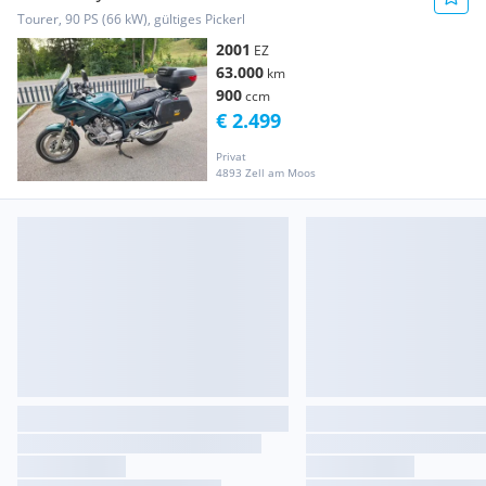
Tourer, 90 PS (66 kW), gültiges Pickerl
2001
EZ
63.000
km
900
ccm
€ 2.499
Privat
4893 Zell am Moos