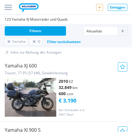
Einloggen
123 Yamaha XJ Motorräder und Quads
Filtern
Yamaha
XJ
Filter zurücksetzen
Infos zur Reihung der Anzeigen
Yamaha XJ 600
Tourer, 77 PS (57 kW), Gewährleistung
2010
EZ
32.849
km
600
ccm
€ 3.190
Der Schrauber e.U.
4407 Steyr
Yamaha XJ 900 S