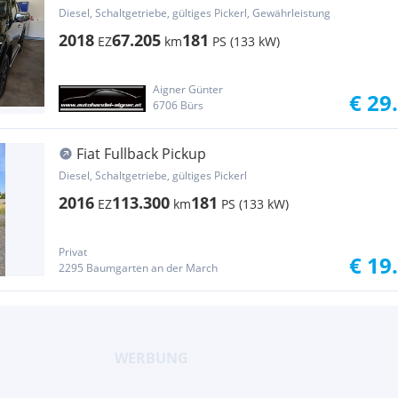
Diesel, Schaltgetriebe, gültiges Pickerl, Gewährleistung
2018
67.205
181
EZ
km
PS (133 kW)
Aigner Günter
€ 29
6706 Bürs
Fiat Fullback Pickup
Diesel, Schaltgetriebe, gültiges Pickerl
2016
113.300
181
EZ
km
PS (133 kW)
Privat
€ 19
2295 Baumgarten an der March