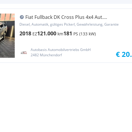
Fiat Fullback DK Cross Plus 4x4 Aut.
1.Besitz/Leder/... Pickup
Diesel, Automatik, gültiges Pickerl, Gewährleistung, Garantie
2018
121.000
181
EZ
km
PS (133 kW)
Autobasis Automobilvertriebs GmbH
€ 20
2482 Münchendorf