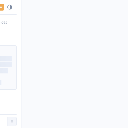
en
5.695