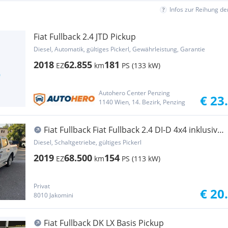
Infos zur Reihung d
Fiat Fullback 2.4 JTD Pickup
Diesel, Automatik, gültiges Pickerl, Gewährleistung, Garantie
2018
62.855
181
EZ
km
PS (133 kW)
Autohero Center Penzing
€ 23
1140 Wien, 14. Bezirk, Penzing
Fiat Fullback Fiat Fullback 2.4 DI-D 4x4 inklusive
Snoway-Schnee Pickup
Diesel, Schaltgetriebe, gültiges Pickerl
2019
68.500
154
EZ
km
PS (113 kW)
Privat
€ 20
8010 Jakomini
Fiat Fullback DK LX Basis Pickup