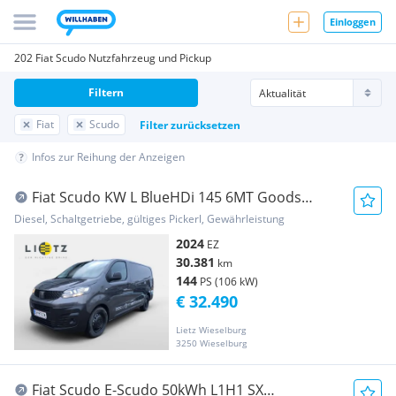
Einloggen
202 Fiat Scudo Nutzfahrzeug und Pickup
Filtern
Fiat
Scudo
Filter zurücksetzen
Infos zur Reihung der Anzeigen
Fiat Scudo KW L BlueHDi 145 6MT Goods
Transport Transporter / Kastenwagen
Diesel, Schaltgetriebe, gültiges Pickerl, Gewährleistung
2024
EZ
30.381
km
144
PS (106 kW)
€ 32.490
Lietz Wieselburg
3250 Wieselburg
Fiat Scudo E-Scudo 50kWh L1H1 SX