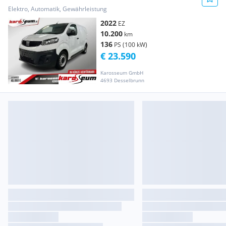
Transporter / Kastenwagen
Elektro, Automatik, Gewährleistung
2022
EZ
10.200
km
136
PS (100 kW)
€ 23.590
Karosseum GmbH
4693 Desselbrunn