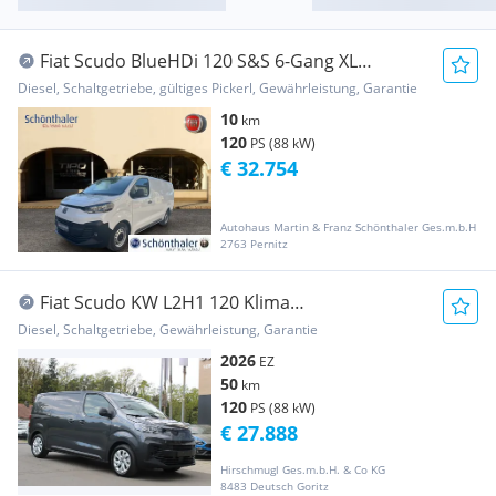
Fiat Scudo BlueHDi 120 S&S 6-Gang XL
Transporter / Kastenwagen
Diesel, Schaltgetriebe, gültiges Pickerl, Gewährleistung, Garantie
10
km
120
PS (88 kW)
€ 32.754
Autohaus Martin & Franz Schönthaler Ges.m.b.H
2763 Pernitz
Fiat Scudo KW L2H1 120 Klima
10"AppleCarPlay Tempoma... Transporter /
Diesel, Schaltgetriebe, Gewährleistung, Garantie
Kastenwagen
2026
EZ
50
km
120
PS (88 kW)
€ 27.888
Hirschmugl Ges.m.b.H. & Co KG
8483 Deutsch Goritz