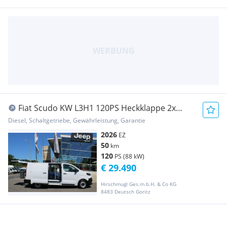
Fiat Scudo KW L3H1 120PS Heckklappe 2x
Schiebetür Kl... Transporter / Kastenwagen
Diesel, Schaltgetriebe, Gewährleistung, Garantie
2026
EZ
50
km
120
PS (88 kW)
€ 29.490
Hirschmugl Ges.m.b.H. & Co KG
8483 Deutsch Goritz