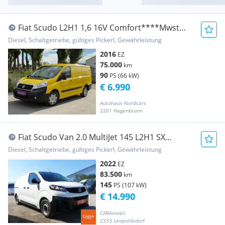
Fiat Scudo L2H1 1,6 16V Comfort****Mwst
Ausweisbar**... Transporter / Kastenwagen
Diesel, Schaltgetriebe, gültiges Pickerl, Gewährleistung
2016
EZ
75.000
km
90
PS (66 kW)
€ 6.990
Autohaus Nordcars
2201 Hagenbrunn
Fiat Scudo Van 2.0 MultiJet 145 L2H1 SX
Transporter / Kastenwagen
Diesel, Schaltgetriebe, gültiges Pickerl, Gewährleistung
2022
EZ
83.500
km
145
PS (107 kW)
€ 14.990
CARAmobil
2333 Leopoldsdorf