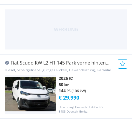
Fiat Scudo KW L2 H1 145 Park vorne hinten
10" Navi K... Transporter / Kastenwagen
Diesel, Schaltgetriebe, gültiges Pickerl, Gewährleistung, Garantie
2025
EZ
50
km
144
PS (106 kW)
€ 29.990
Hirschmugl Ges.m.b.H. & Co KG
8483 Deutsch Goritz