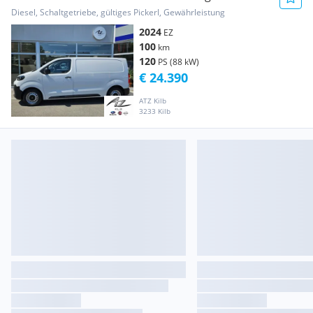
Transporter / Kastenwagen
Diesel, Schaltgetriebe, gültiges Pickerl, Gewährleistung
2024
EZ
100
km
120
PS (88 kW)
€ 24.390
ATZ Kilb
3233 Kilb