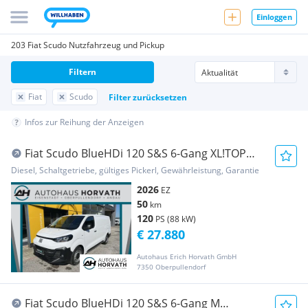
Einloggen
203 Fiat Scudo Nutzfahrzeug und Pickup
Filtern
Fiat
Scudo
Filter zurücksetzen
Infos zur Reihung der Anzeigen
Fiat Scudo BlueHDi 120 S&S 6-Gang XL!TOP
AKTION! Transporter / Kastenwagen
Diesel, Schaltgetriebe, gültiges Pickerl, Gewährleistung, Garantie
2026
EZ
50
km
120
PS (88 kW)
€ 27.880
Autohaus Erich Horvath GmbH
7350 Oberpullendorf
Fiat Scudo BlueHDi 120 S&S 6-Gang M