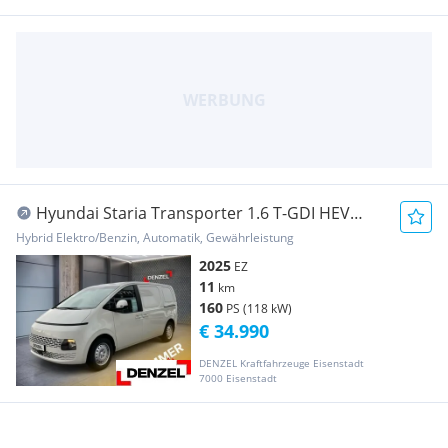
Hyundai Staria Transporter 1.6 T-GDI HEV
Transporter / Kastenwagen
Hybrid Elektro/Benzin, Automatik, Gewährleistung
2025
EZ
11
km
160
PS (118 kW)
€ 34.990
DENZEL Kraftfahrzeuge Eisenstadt
7000 Eisenstadt