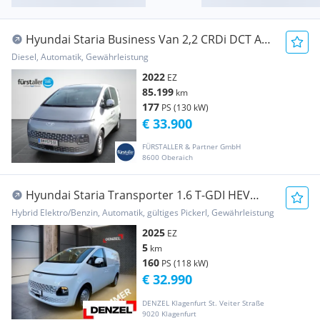
Hyundai Staria Business Van 2,2 CRDi DCT Aut.
Transporter / Kastenwagen
Diesel, Automatik, Gewährleistung
2022
EZ
85.199
km
177
PS (130 kW)
€ 33.900
FÜRSTALLER & Partner GmbH
8600 Oberaich
Hyundai Staria Transporter 1.6 T-GDI HEV
Transporter / Kastenwagen
Hybrid Elektro/Benzin, Automatik, gültiges Pickerl, Gewährleistung
2025
EZ
5
km
160
PS (118 kW)
€ 32.990
DENZEL Klagenfurt St. Veiter Straße
9020 Klagenfurt