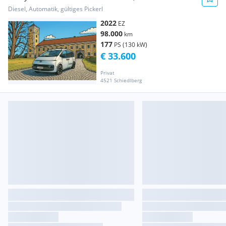
Transporter / Kastenwagen
Diesel, Automatik, gültiges Pickerl
2022
EZ
98.000
km
177
PS (130 kW)
€ 33.600
Privat
4521 Schiedlberg