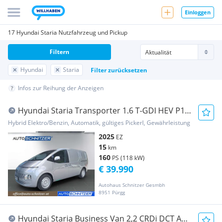
Einloggen
17 Hyundai Staria Nutzfahrzeug und Pickup
Filtern
Hyundai
Staria
Filter zurücksetzen
Infos zur Reihung der Anzeigen
Hyundai Staria Transporter 1.6 T-GDI HEV P1,
P2, P3, O1 Transporter / Kastenwagen
Hybrid Elektro/Benzin, Automatik, gültiges Pickerl, Gewährleistung
2025
EZ
15
km
160
PS (118 kW)
€ 39.990
Autohaus Schnitzer Gesmbh
8951 Pürgg
Hyundai Staria Business Van 2,2 CRDi DCT Aut.