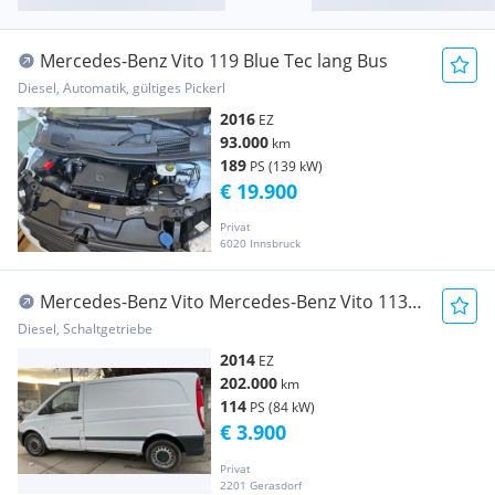
Mercedes-Benz Vito 119 Blue Tec lang Bus
Diesel, Automatik, gültiges Pickerl
2016
EZ
93.000
km
189
PS (139 kW)
€ 19.900
Privat
6020 Innsbruck
Mercedes-Benz Vito Mercedes-Benz Vito 113
CDI Transporter / Kastenwagen - Top Zustand
Diesel, Schaltgetriebe
Transporter / Kastenwagen
2014
EZ
202.000
km
114
PS (84 kW)
€ 3.900
Privat
2201 Gerasdorf