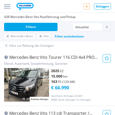
Einloggen
438 Mercedes-Benz Vito Nutzfahrzeug und Pickup
Filtern
Mercedes-Benz
Vito
Filter zurücksetzen
Infos zur Reihung der Anzeigen
Mercedes-Benz Vito Tourer 116 CDI 4x4 PRO
lang °9.Sitzer° Transporter / Kastenwagen
Diesel, Automatik, Gewährleistung, Garantie
2025
EZ
15.000
km
163
PS (120 kW)
€ 66.990
Autohaus Attergau GmbH
4880 Sankt Georgen im Attergau
Mercedes-Benz Vito 113 cdi Transporter /