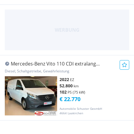
Mercedes-Benz Vito 110 CDI extralang
Transporter / Kastenwagen
Diesel, Schaltgetriebe, Gewährleistung
2022
EZ
52.800
km
102
PS (75 kW)
€ 22.770
Automobile Schuster GesmbH
4664 Laakirchen