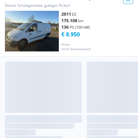
Kastenwagen
Diesel, Schaltgetriebe, gültiges Pickerl
2011
EZ
175.108
km
136
PS (100 kW)
€ 8.950
Privat
2074 Unterretzbach