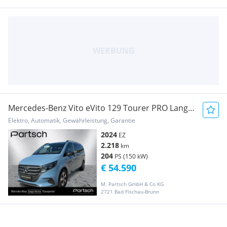
Mercedes-Benz Vito eVito 129 Tourer PRO Lang
SpurW Bus
Elektro, Automatik, Gewährleistung, Garantie
2024
EZ
2.218
km
204
PS (150 kW)
€ 54.590
M. Partsch GmbH & Co KG
2721 Bad Fischau-Brunn