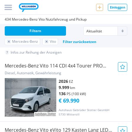
Einloggen
434 Mercedes-Benz Vito Nutzfahrzeug und Pickup
Filtern
Mercedes-Benz
Vito
Filter zurücksetzen
Infos zur Reihung der Anzeigen
Mercedes-Benz Vito 114 CDI 4x4 Tourer PRO
Extralang *MBUX*RKam Bus
Diesel, Automatik, Gewährleistung
2026
EZ
9.999
km
136
PS (100 kW)
€ 69.990
Autohaus Gebrüder Stotter GesmbH
5730 Mittersill
Mercedes-Benz Vito eVito 129 Kasten Lang LED