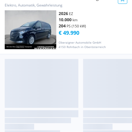
Klima DAB Distr Shz Transporter / Kastenwagen
Elektro, Automatik, Gewährleistung
2026
EZ
10.000
km
204
PS (150 kW)
€ 49.990
Oberaigner Automobile GmbH
4150 Rohrbach in Oberösterreich