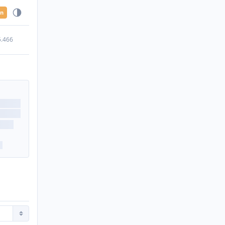
en
5.466