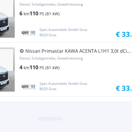
110 6MT Transporter / Kastenwagen
Diesel, Schaltgetriebe, Gewährleistung
6
110
km
PS (81 kW)
Spes Automobile GmbH Graz
€ 33
8020 Graz
Nissan Primastar KAWA ACENTA L1H1 3,0t dCi
110 6MT Transporter / Kastenwagen
Diesel, Schaltgetriebe, Gewährleistung
4
110
km
PS (81 kW)
Spes Automobile GmbH Graz
€ 33
8020 Graz