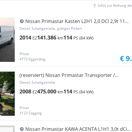
Infos zur Reihung d
Nissan Primastar Kasten L2H1 2,0 DCI 2,9t 115
comfort DPF Transporter / Kastenwagen
Diesel, Schaltgetriebe, gültiges Pickerl
2014
141.386
114
EZ
km
PS (84 kW)
Privat
€ 9
4773 Eggerding
(reserviert) Nissan Primastar Transporter /
Kastenwagen
Diesel, Schaltgetriebe
2008
475.000
114
EZ
km
PS (84 kW)
Privat
3123 Zagging
Nissan Primastar KAWA ACENTA L1H1 3,0t dCi