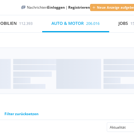
Nachrichten
Einloggen
|
Registrieren
Neue Anzeige aufgeb
OBILIEN
AUTO & MOTOR
JOBS
112.393
206.016
1
Filter zurücksetzen