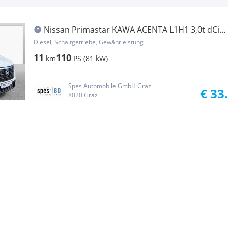
Nissan Primastar KAWA ACENTA L1H1 3,0t dCi
110 6MT Transporter / Kastenwagen
Diesel, Schaltgetriebe, Gewährleistung
11
110
km
PS (81 kW)
Spes Automobile GmbH Graz
€ 33
8020 Graz