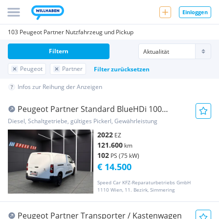
Einloggen
103 Peugeot Partner Nutzfahrzeug und Pickup
Filtern
Peugeot
Partner
Filter zurücksetzen
Infos zur Reihung der Anzeigen
Peugeot Partner Standard BlueHDi 100
Premium Transporter / Kastenwagen
Diesel, Schaltgetriebe, gültiges Pickerl, Gewährleistung
2022
EZ
121.600
km
102
PS (75 kW)
€ 14.500
Speed Car KFZ-Reparaturbetriebs GmbH
1110 Wien, 11. Bezirk, Simmering
Peugeot Partner Transporter / Kastenwagen