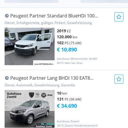
Peugeot Partner Standard BlueHDi 100
Premium Klima Transporter / Kastenwagen
Diesel, Schaltgetriebe, gültiges Pickerl, Gewährleistung
2019
EZ
120.000
km
102
PS (75 kW)
€ 10.890
Autohaus Mittermüller GmbH
8075 Hart bei Graz
Peugeot Partner Lang BHDI 130 EAT8
Transporter / Kastenwagen
Diesel, Automatik, Gewährleistung, Garantie
10
km
131
PS (96 kW)
€ 34.690
Autohaus Zwettl
3910 Zwettl-Niederösterreich