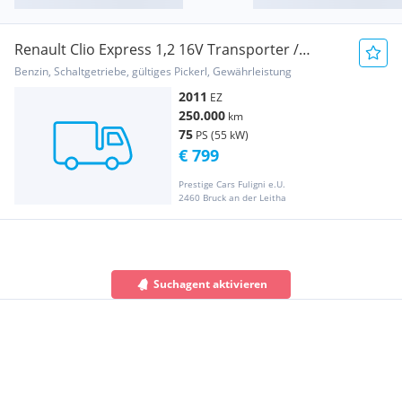
Renault Clio Express 1,2 16V Transporter /
Kastenwagen
Benzin, Schaltgetriebe, gültiges Pickerl, Gewährleistung
2011
EZ
250.000
km
75
PS (55 kW)
€ 799
Prestige Cars Fuligni e.U.
2460 Bruck an der Leitha
Suchagent aktivieren