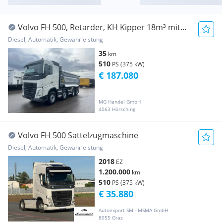
Volvo FH 500, Retarder, KH Kipper 18m³ mit
Cramaro Ver... Baumaschine
Diesel, Automatik, Gewährleistung
35
km
510
PS (375 kW)
€ 187.080
MG Handel GmbH
4063 Hörsching
Volvo FH 500 Sattelzugmaschine
Diesel, Automatik, Gewährleistung
2018
EZ
1.200.000
km
510
PS (375 kW)
€ 35.880
Autoexport SM - MSMA GmbH
8055 Graz