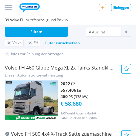
Einloggen
39 Volvo FH Nutzfahrzeug und Pickup
Filtern
Volvo
FH
Filter zurücksetzen
Infos zur Reihung der Anzeigen
Volvo FH 460 Globe Mega XL 2x Tanks Standklima
(70331... Sattelzugmaschine
Diesel, Automatik, Gewährleistung
2022
EZ
557.406
km
460
PS (338 kW)
€ 58.680
BAS World Austria GmbH
2460 Bruck an der Leitha
Volvo FH 500 4x4 X-Track Sattelzugmaschine