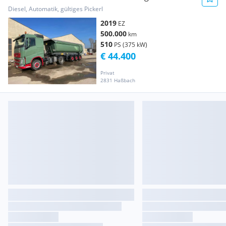
Diesel, Automatik, gültiges Pickerl
2019
EZ
500.000
km
510
PS (375 kW)
€ 44.400
Privat
2831 Haßbach