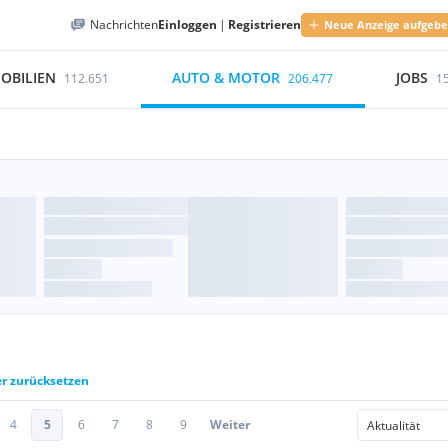
Nachrichten
Einloggen
|
Registrieren
Neue Anzeige aufgeb
OBILIEN
AUTO & MOTOR
JOBS
112.651
206.477
1
er zurücksetzen
4
5
6
7
8
9
Weiter