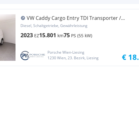
VW Caddy Cargo Entry TDI Transporter /
Kastenwagen
Diesel, Schaltgetriebe, Gewährleistung
2023
15.801
75
EZ
km
PS (55 kW)
Porsche Wien-Liesing
€ 18
1230 Wien, 23. Bezirk, Liesing