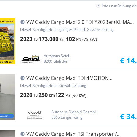
Infos zur Reihung d
VW Caddy Cargo Maxi 2.0 TDI *2023er+KLIMA*
Transporter / Kastenwagen
Diesel, Schaltgetriebe, gültiges Pickerl, Gewährleistung
2023
173.000
102
EZ
km
PS (75 kW)
Autohaus Seidl
€ 14
8200 Gleisdorf
VW Caddy Cargo Maxi TDI 4MOTION
Transporter / Kastenwagen
Diesel, Schaltgetriebe, Gewährleistung
2026
250
122
EZ
km
PS (90 kW)
Autohaus Diepold GesmbH
€ 34
8665 Langenwang
VW Caddy Cargo Maxi TSI Transporter /