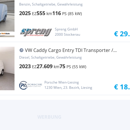
Kastenwagen
Benzin, Schaltgetriebe, Gewährleistung
2025
555
116
EZ
km
PS (85 kW)
Spreng GmbH
€ 29
2000 Stockerau
VW Caddy Cargo Entry TDI Transporter /
Kastenwagen
Diesel, Schaltgetriebe, Gewährleistung
2023
27.609
75
EZ
km
PS (55 kW)
Porsche Wien-Liesing
€ 18
1230 Wien, 23. Bezirk, Liesing