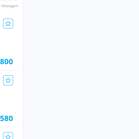
er Anzeigen
.800
.580