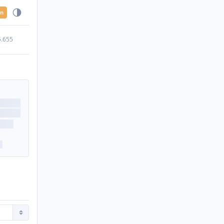
en
5.655