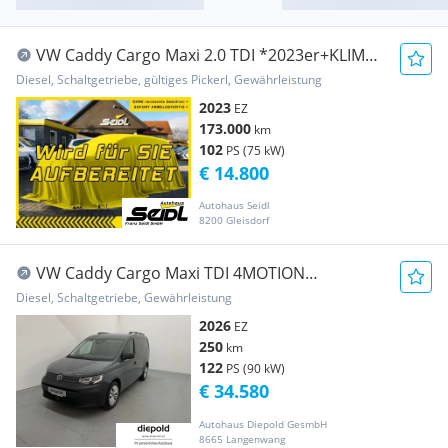
VW Caddy Cargo Maxi 2.0 TDI *2023er+KLIMA*
Transporter / Kastenwagen
Diesel, Schaltgetriebe, gültiges Pickerl, Gewährleistung
2023
EZ
173.000
km
102
PS (75 kW)
€ 14.800
Autohaus Seidl
8200 Gleisdorf
VW Caddy Cargo Maxi TDI 4MOTION
Transporter / Kastenwagen
Diesel, Schaltgetriebe, Gewährleistung
2026
EZ
250
km
122
PS (90 kW)
€ 34.580
Autohaus Diepold GesmbH
8665 Langenwang