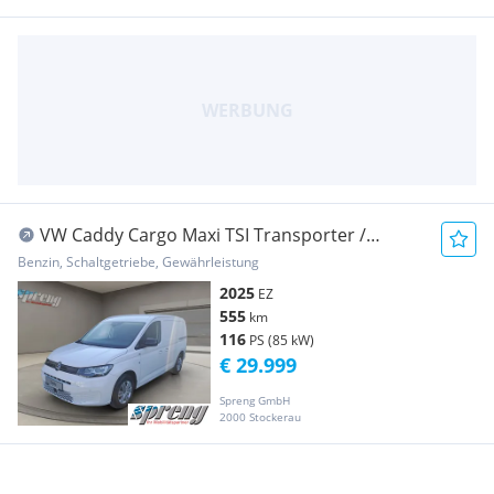
VW Caddy Cargo Maxi TSI Transporter /
Kastenwagen
Benzin, Schaltgetriebe, Gewährleistung
2025
EZ
555
km
116
PS (85 kW)
€ 29.999
Spreng GmbH
2000 Stockerau