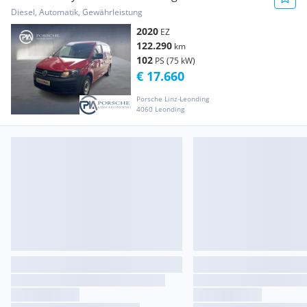
Transporter / Kastenwagen
Diesel, Automatik, Gewährleistung
2020
EZ
122.290
km
102
PS (75 kW)
€ 17.660
Porsche Linz-Leonding
4060 Leonding