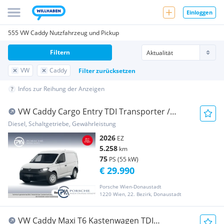
Einloggen
555 VW Caddy Nutzfahrzeug und Pickup
Filtern
VW
Caddy
Filter zurücksetzen
Infos zur Reihung der Anzeigen
VW Caddy Cargo Entry TDI Transporter /
Kastenwagen
Diesel, Schaltgetriebe, Gewährleistung
2026
EZ
5.258
km
75
PS (55 kW)
€ 29.990
Porsche Wien-Donaustadt
1220 Wien, 22. Bezirk, Donaustadt
VW Caddy Maxi T6 Kastenwagen TDI