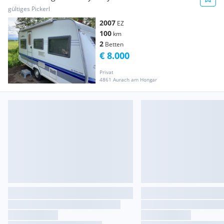
gültiges Pickerl
2007
EZ
100
km
2
Betten
€ 8.000
Privat
4861 Aurach am Hongar