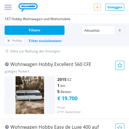
Einloggen
167 Hobby Wohnwagen und Wohnmobile
Filtern
Hobby
Filter zurücksetzen
Infos zur Reihung der Anzeigen
Wohnwagen Hobby Excellent 560 CFE
gültiges Pickerl
2015
EZ
1
km
5
Betten
€ 19.700
Privat
2191 Gaweinstal
Wohnwagen Hobby Easy de Luxe 400 auf