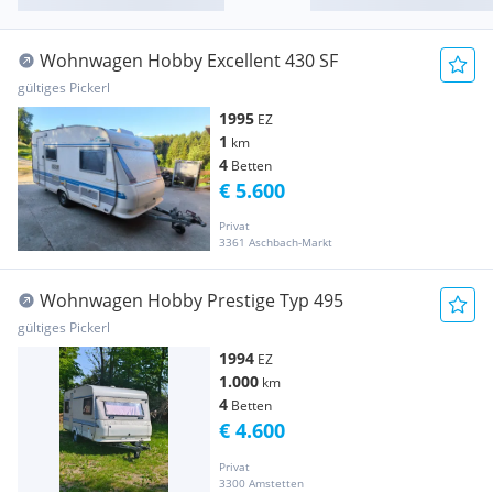
Wohnwagen Hobby Excellent 430 SF
gültiges Pickerl
1995
EZ
1
km
4
Betten
€ 5.600
Privat
3361 Aschbach-Markt
Wohnwagen Hobby Prestige Typ 495
gültiges Pickerl
1994
EZ
1.000
km
4
Betten
€ 4.600
Privat
3300 Amstetten