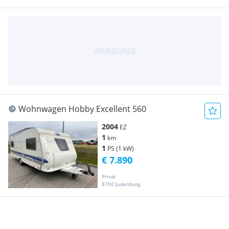
Wohnwagen Hobby Excellent 560
2004
EZ
1
km
1
PS (1 kW)
€ 7.890
Privat
8750 Judenburg